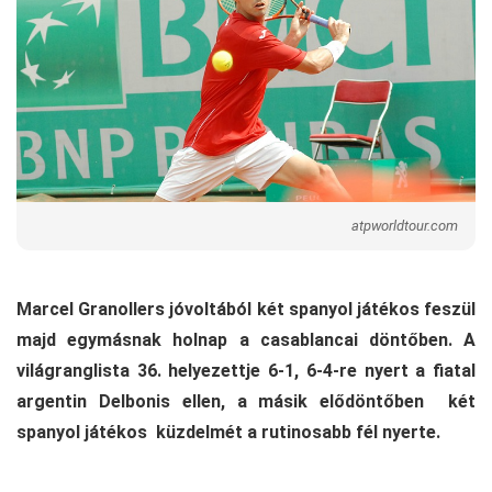
atpworldtour.com
Marcel Granollers jóvoltából két spanyol játékos feszül
majd egymásnak holnap a casablancai döntőben. A
világranglista 36. helyezettje 6-1, 6-4-re nyert a fiatal
argentin Delbonis ellen, a másik elődöntőben két
spanyol játékos küzdelmét a rutinosabb fél nyerte.