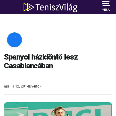
MENU

Spanyol házidöntő lesz
Casablancában
április 12, 2014
By
andF