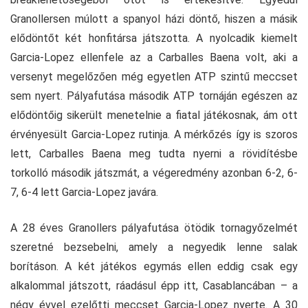
Granollersen múlott a spanyol házi döntő, hiszen a másik
elődöntőt két honfitársa játszotta. A nyolcadik kiemelt
Garcia-Lopez ellenfele az a Carballes Baena volt, aki a
versenyt megelőzően még egyetlen ATP szintű meccset
sem nyert. Pályafutása második ATP tornáján egészen az
elődöntőig sikerült menetelnie a fiatal játékosnak, ám ott
érvényesült Garcia-Lopez rutinja. A mérkőzés így is szoros
lett, Carballes Baena meg tudta nyerni a rövidítésbe
torkolló második játszmát, a végeredmény azonban 6-2, 6-
7, 6-4 lett Garcia-Lopez javára.
A 28 éves Granollers pályafutása ötödik tornagyőzelmét
szeretné bezsebelni, amely a negyedik lenne salak
borításon. A két játékos egymás ellen eddig csak egy
alkalommal játszott, ráadásul épp itt, Casablancában – a
négy évvel ezelőtti meccset Garcia-Lopez nyerte. A 30