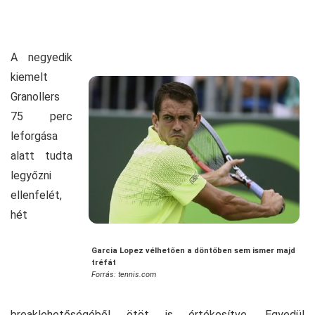
A negyedik
kiemelt
Granollers
75 perc
leforgása
alatt tudta
legyőzni
ellenfelét,
hét
Garcia Lopez vélhetően a döntőben sem ismer majd
tréfát
Forrás: tennis.com
breaklehetőségéből ötöt is értékesítve. Egyedül