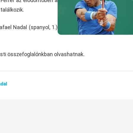
. Ferrer az elődöntőben a
találkozik.
afael Nadal (spanyol, 1.)
sti összefoglalónkban olvashatnak.
dal