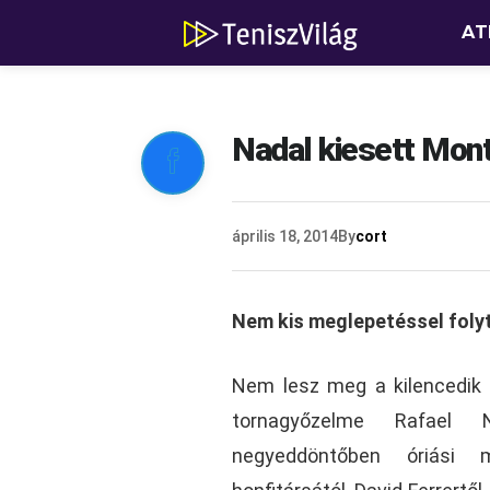
AT
Nadal kiesett Mon

április 18, 2014
By
cort
Nem kis meglepetéssel foly
Nem lesz meg a kilencedik 
tornagyőzelme Rafael 
negyeddöntőben óriási m