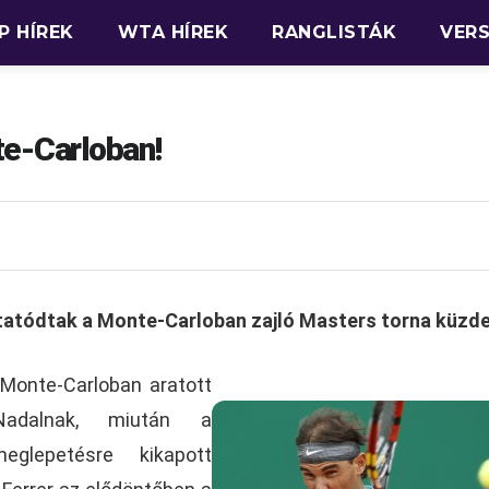
P HÍREK
WTA HÍREK
RANGLISTÁK
VER
te-Carloban!
tatódtak a Monte-Carloban zajló Masters torna küzd
Monte-Carloban aratott
Nadalnak, miután a
eglepetésre kikapott