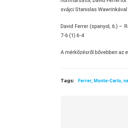
honfitársától, David Ferrertől
svájci Stanislas Wawrinkával 
David Ferrer (spanyol, 6.) – R
7-6 (1) 6-4
A mérkőzésről bővebben az e
Tags:
Ferrer,
Monte-Carlo,
na