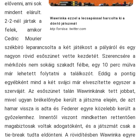
elővenni, ami sok
mindent elárult.
Wawrinka ezzel a lecsapással harcolta ki a
2-2-nél jártak a
döntő játszmát
felek, amikor
kép forrása: twitter.com
Cedric Mourier
székbíró leparancsolta a két játékost a pályáról és egy
nagyon rövid esőszünet vette kezdetét. Szerencsére a
mérkőzés nem sokáig szakadt félbe, egy 10 perc múlva
már lehetett folytatni a találkozót. Eddig a pontig
egyébként mind a két svájci már elveszítette egyszer a
szerváját. Az esőszünet talán Wawrinkának tett jobbat,
mivel ugyan brékelőnybe került a játszma elején, de azt
hamar vissza is adta és Federer egyre közelebb került a
győzelemhez. Innentől viszont mindketten rettentően
magabiztosak voltak adogatóként, és a játszmát csak a
tie-break tudta eldönteni. A rövidítésben Wawrinka egyre