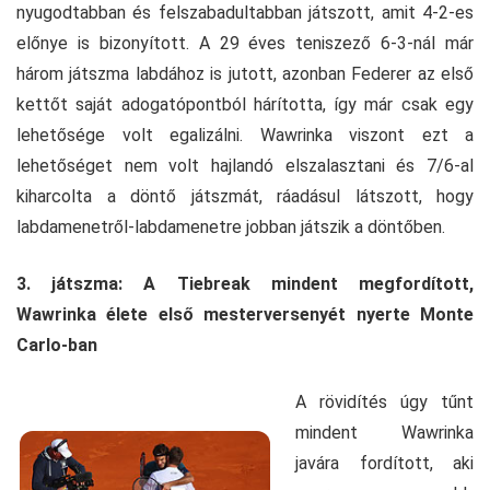
nyugodtabban és felszabadultabban játszott, amit 4-2-es
előnye is bizonyított. A 29 éves teniszező 6-3-nál már
három játszma labdához is jutott, azonban Federer az első
kettőt saját adogatópontból hárította, így már csak egy
lehetősége volt egalizálni. Wawrinka viszont ezt a
lehetőséget nem volt hajlandó elszalasztani és 7/6-al
kiharcolta a döntő játszmát, ráadásul látszott, hogy
labdamenetről-labdamenetre jobban játszik a döntőben.
3. játszma: A Tiebreak mindent megfordított,
Wawrinka élete első mesterversenyét nyerte Monte
Carlo-ban
A rövidítés úgy tűnt
mindent Wawrinka
javára fordított, aki