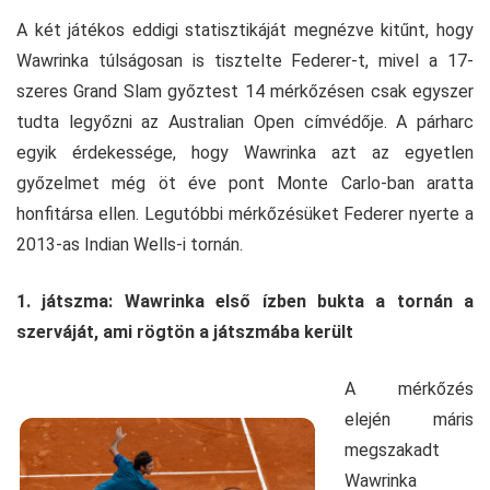
A két játékos eddigi statisztikáját megnézve kitűnt, hogy
Wawrinka túlságosan is tisztelte Federer-t, mivel a 17-
szeres Grand Slam győztest 14 mérkőzésen csak egyszer
tudta legyőzni az Australian Open címvédője. A párharc
egyik érdekessége, hogy Wawrinka azt az egyetlen
győzelmet még öt éve pont Monte Carlo-ban aratta
honfitársa ellen. Legutóbbi mérkőzésüket Federer nyerte a
2013-as Indian Wells-i tornán.
1. játszma: Wawrinka első ízben bukta a tornán a
szerváját, ami rögtön a játszmába került
A mérkőzés
elején máris
megszakadt
Wawrinka