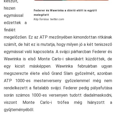
készült,
hiszen
Federer és Wawrinka a döntő előtt is együtt
egymással
melegített
Kép forrása: twitter.com
edzettek a
finálét
megelőzően. Ez az ATP mezőnyében kimondottan ritkának
számít, de hát ez is mutatja, hogy milyen jó a két teniszező
egymással való kapcsolata. A svájci párharcban Federer és
Wawrinka is első Monte Carlo-i sikerükért küzdöttek, de
egy kicsit másképpen. Wawrinka februárban ugyan
megszerezte élete első Grand Slam győzelmét, azonban
ATP 1000-es mesterverseny győzelemmel még nem
rendelkezett a fiatalabb svájci. Federer pedig pályafutása
során számos 1000-es versenyen tudott diadalmaskodni,
viszont Monte Carlo-i trófea még hiányzott a
gyűjteményéből.