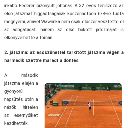
inkább Federer bizonyult jobbnak. A 32 éves teniszező az
első játszmát higgadtságának köszönhetően 6/4-re tudta
megnyerni, amivel Wawrinka nem csak először vesztette el
az adogatását, hanem az első bukott játszmáját is
elkönyvelhette a tornán.
2. játszma: az esőszünettel tarkított játszma végén a
harmadik szettre maradt a döntés
A második
játszma elején a
gyönyörű
napsütés után a
nézők hirtelen
az esernyőiket
kezdhették