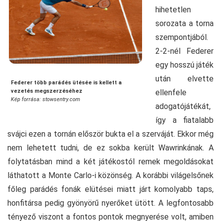
hihetetlen
sorozata a torna
szempontjából.
2-2-nél Federer
egy hosszú játék
után elvette
Federer több parádés ütésée is kellett a
ellenfele
vezetés megszerzéséhez
Kép forrása: stowsentry.com
adogatójátékát,
így a fiatalabb
svájci ezen a tornán először bukta el a szerváját. Ekkor még
nem lehetett tudni, de ez sokba került Wawrinkának. A
folytatásban mind a két játékostól remek megoldásokat
láthatott a Monte Carlo-i közönség. A korábbi világelsőnek
főleg parádés fonák elütései miatt járt komolyabb taps,
honfitársa pedig gyönyörű nyerőket ütött. A legfontosabb
tényező viszont a fontos pontok megnyerése volt, amiben