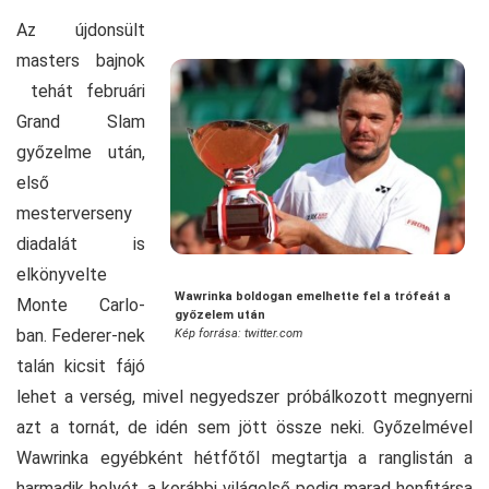
Az újdonsült
masters bajnok
tehát februári
Grand Slam
győzelme után,
első
mesterverseny
diadalát is
elkönyvelte
Wawrinka boldogan emelhette fel a trófeát a
Monte Carlo-
győzelem után
ban. Federer-nek
Kép forrása: twitter.com
talán kicsit fájó
lehet a verség, mivel negyedszer próbálkozott megnyerni
azt a tornát, de idén sem jött össze neki. Győzelmével
Wawrinka egyébként hétfőtől megtartja a ranglistán a
harmadik helyét, a korábbi világelső pedig marad honfitársa