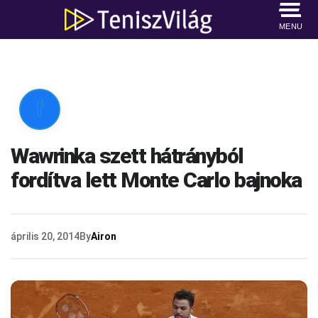
MENU

Wawrinka szett hátrányból
fordítva lett Monte Carlo bajnoka
április 20, 2014
By
Airon