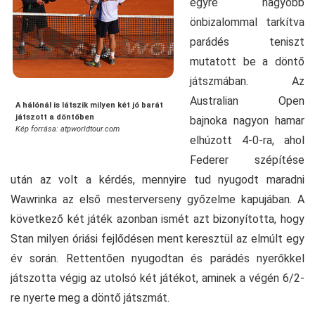
egyre nagyobb
önbizalommal tarkítva
parádés teniszt
mutatott be a döntő
játszmában. Az
Australian Open
A hálónál is látszik milyen két jó barát
játszott a döntőben
bajnoka nagyon hamar
Kép forrása: atpworldtour.com
elhúzott 4-0-ra, ahol
Federer szépítése
után az volt a kérdés, mennyire tud nyugodt maradni
Wawrinka az első mesterverseny győzelme kapujában. A
következő két játék azonban ismét azt bizonyította, hogy
Stan milyen óriási fejlődésen ment keresztül az elmúlt egy
év során. Rettentően nyugodtan és parádés nyerőkkel
játszotta végig az utolsó két játékot, aminek a végén 6/2-
re nyerte meg a döntő játszmát.