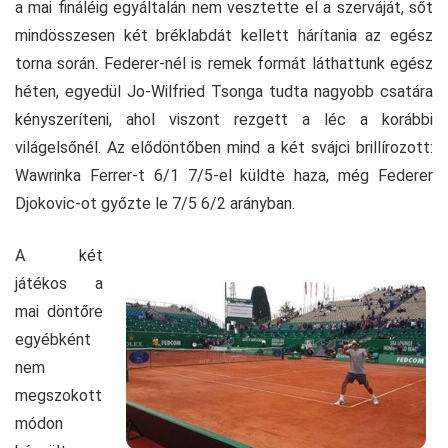
a mai fináléig egyáltalán nem vesztette el a szerváját, sőt
mindösszesen két bréklabdát kellett hárítania az egész
torna során. Federer-nél is remek formát láthattunk egész
héten, egyedül Jo-Wilfried Tsonga tudta nagyobb csatára
kényszeríteni, ahol viszont rezgett a léc a korábbi
világelsőnél. Az elődöntőben mind a két svájci brillírozott:
Wawrinka Ferrer-t 6/1 7/5-el küldte haza, még Federer
Djokovic-ot győzte le 7/5 6/2 arányban.
A két
játékos a
mai döntőre
egyébként
nem
megszokott
módon