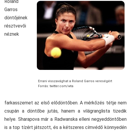
Roland
Garros
döntőjének
résztvevői
néznek
Errani visszavághat a Roland Garros vereségért
Forrás: twitter.com/wta
farkasszemet az első elődöntőben. A mérkőzés tétje nem
csupán a döntőbe jutás, hanem a világranglista tizedik
helye. Sharapova már a Radwanska elleni negyeddöntőben
is a top tízért játszott, és a kétszeres címvédő könnyedén