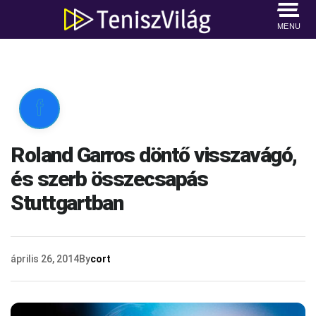
MENU

Roland Garros döntő visszavágó,
és szerb összecsapás
Stuttgartban
április 26, 2014
By
cort