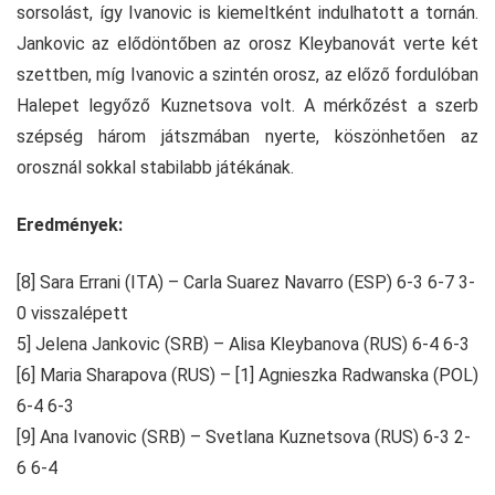
sorsolást, így Ivanovic is kiemeltként indulhatott a tornán.
Jankovic az elődöntőben az orosz Kleybanovát verte két
szettben, míg Ivanovic a szintén orosz, az előző fordulóban
Halepet legyőző Kuznetsova volt. A mérkőzést a szerb
szépség három játszmában nyerte, köszönhetően az
orosznál sokkal stabilabb játékának.
Eredmények:
[8] Sara Errani (ITA) – Carla Suarez Navarro (ESP) 6-3 6-7 3-
0 visszalépett
5] Jelena Jankovic (SRB) – Alisa Kleybanova (RUS) 6-4 6-3
[6] Maria Sharapova (RUS) – [1] Agnieszka Radwanska (POL)
6-4 6-3
[9] Ana Ivanovic (SRB) – Svetlana Kuznetsova (RUS) 6-3 2-
6 6-4