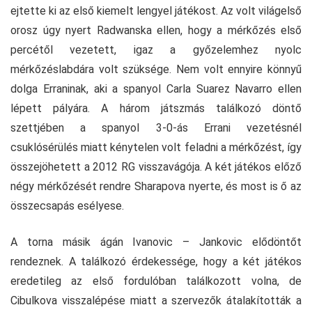
ejtette ki az első kiemelt lengyel játékost. Az volt világelső
orosz úgy nyert Radwanska ellen, hogy a mérkőzés első
percétől vezetett, igaz a győzelemhez nyolc
mérkőzéslabdára volt szüksége. Nem volt ennyire könnyű
dolga Erraninak, aki a spanyol Carla Suarez Navarro ellen
lépett pályára. A három játszmás találkozó döntő
szettjében a spanyol 3-0-ás Errani vezetésnél
csuklósérülés miatt kénytelen volt feladni a mérkőzést, így
összejöhetett a 2012 RG visszavágója. A két játékos előző
négy mérkőzését rendre Sharapova nyerte, és most is ő az
összecsapás esélyese.
A torna másik ágán Ivanovic – Jankovic elődöntőt
rendeznek. A találkozó érdekessége, hogy a két játékos
eredetileg az első fordulóban találkozott volna, de
Cibulkova visszalépése miatt a szervezők átalakították a