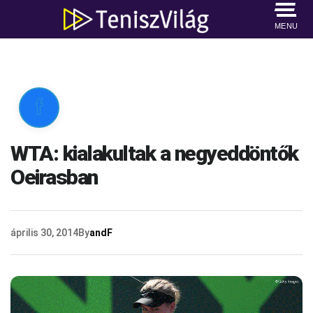
MENU

WTA: kialakultak a negyeddöntők
Oeirasban
április 30, 2014
By
andF