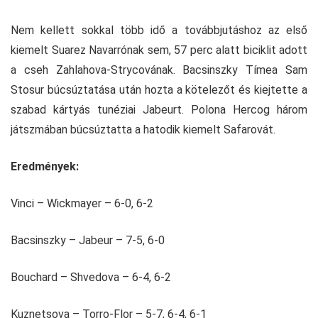
Nem kellett sokkal több idő a továbbjutáshoz az első
kiemelt Suarez Navarrónak sem, 57 perc alatt biciklit adott
a cseh Zahlahova-Strycovának. Bacsinszky Tímea Sam
Stosur búcsúztatása után hozta a kötelezőt és kiejtette a
szabad kártyás tunéziai Jabeurt. Polona Hercog három
játszmában búcsúztatta a hatodik kiemelt Safarovát.
Eredmények:
Vinci – Wickmayer – 6-0, 6-2
Bacsinszky – Jabeur – 7-5, 6-0
Bouchard – Shvedova – 6-4, 6-2
Kuznetsova – Torro-Flor – 5-7, 6-4, 6-1