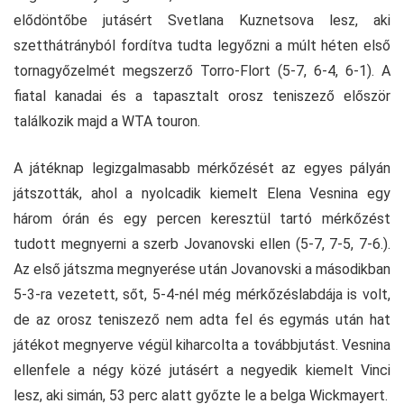
elődöntőbe jutásért Svetlana Kuznetsova lesz, aki
szetthátrányból fordítva tudta legyőzni a múlt héten első
tornagyőzelmét megszerző Torro-Flort (5-7, 6-4, 6-1). A
fiatal kanadai és a tapasztalt orosz teniszező először
találkozik majd a WTA touron.
A játéknap legizgalmasabb mérkőzését az egyes pályán
játszották, ahol a nyolcadik kiemelt Elena Vesnina egy
három órán és egy percen keresztül tartó mérkőzést
tudott megnyerni a szerb Jovanovski ellen (5-7, 7-5, 7-6.).
Az első játszma megnyerése után Jovanovski a másodikban
5-3-ra vezetett, sőt, 5-4-nél még mérkőzéslabdája is volt,
de az orosz teniszező nem adta fel és egymás után hat
játékot megnyerve végül kiharcolta a továbbjutást. Vesnina
ellenfele a négy közé jutásért a negyedik kiemelt Vinci
lesz, aki simán, 53 perc alatt győzte le a belga Wickmayert.