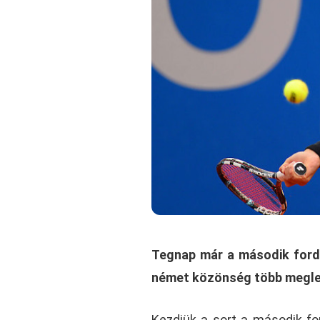
Tegnap már a második ford
német közönség több meglep
Kezdjük a sort a második fo