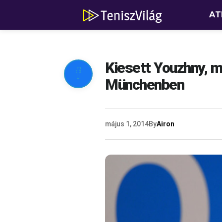
AT
Kiesett Youzhny, 

Münchenben
május 1, 2014
By
Airon