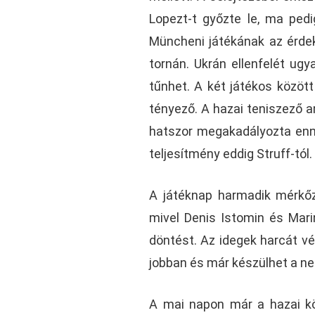
Lopezt-t győzte le, ma ped
Müncheni játékának az érdek
tornán. Ukrán ellenfelét ug
tűnhet. A két játékos között
tényező. A hazai teniszező a
hatszor megakadályozta enne
teljesítmény eddig Struff-tól.
A játéknap harmadik mérkőz
mivel Denis Istomin és Mari
döntést. Az idegek harcát v
jobban és már készülhet a 
A mai napon már a hazai k