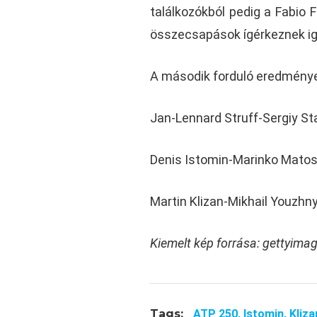
találkozókból pedig a Fabio 
összecsapások ígérkeznek i
A második forduló eredménye
Jan-Lennard Struff-Sergiy St
Denis Istomin-Marinko Matose
Martin Klizan-Mikhail Youzhny
Kiemelt kép forrása: gettyim
Tags:
ATP 250,
Istomin,
Kliza