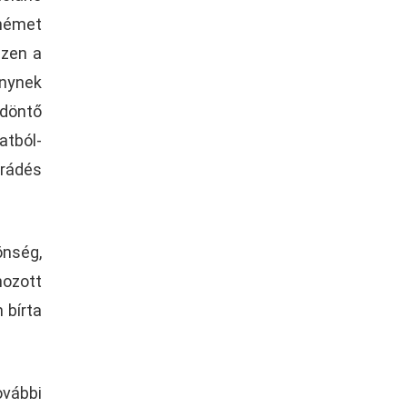
 német
ezen a
énynek
 döntő
atból-
arádés
önség,
hozott
 bírta
ovábbi