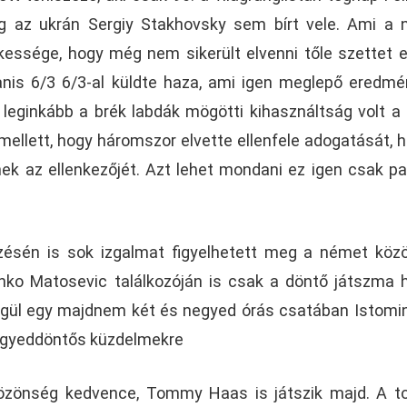
ig az ukrán Sergiy Stakhovsky sem bírt vele. Ami a
essége, hogy még nem sikerült elvenni tőle szettet 
yanis 6/3 6/3-al küldte haza, ami igen meglepő eredm
 leginkább a brék labdák mögötti kihasználtság volt a
mellett, hogy háromszor elvette ellenfele adogatását, h
k az ellenkezőjét. Azt lehet mondani ez igen csak p
ésén is sok izgalmat figyelhetett meg a német köz
nko Matosevic találkozóján is csak a döntő játszma 
égül egy majdnem két és negyed órás csatában Istomin
negyeddöntős küzdelmekre
özönség kedvence, Tommy Haas is játszik majd. A t