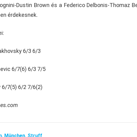
Fognini-Dustin Brown és a Federico Delbonis-Thomaz Be
gen érdekesnek.
i:
akhovsky 6/3 6/3
vic 6/7(6) 6/3 7/5
 6/7(5) 6/2 7/6(2)
ages.com
n,
München,
Struff