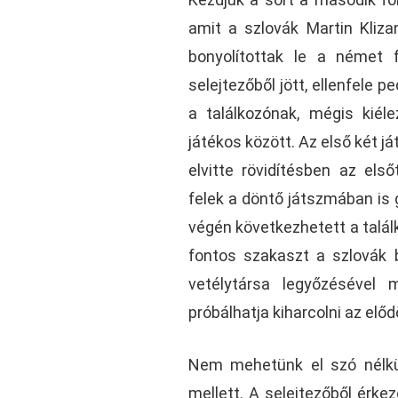
amit a szlovák Martin Kliza
bonyolítottak le a német 
selejtezőből jött, ellenfele 
a találkozónak, mégis kiéle
játékos között. Az első két
elvitte rövidítésben az első
felek a döntő játszmában is
végén következhetett a talál
fontos szakaszt a szlovák b
vetélytársa legyőzésével
próbálhatja kiharcolni az előd
Nem mehetünk el szó nélkül
mellett. A selejtezőből érkez