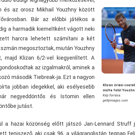
n és az orosz Mikhail Youzhny között
fővárosban. Bár az előbbi játékos a
pedig a harmadik kiemeltként vágott neki
zett harcra lehetett számítani a két
 játszmán megosztoztak, miután Youzhny
t, majd Klizan 6/2-vel kiegyenlített. A
 gondoskodtak az izgalmakról, aminek a
kozó második Tiebreak-ja. Ezt a nagyon
Klizan óriási csat
írta jobban idegekkel, aki esélyesebb
múlta felül Youzhn
 már negyeddöntős és Istomin ellen
Kép forrása:
gettyimages.com
öntőbe jutást.
 a hazai közönség előtt játszó Jan-Lennard Struff 
ett teniszező, aki csak 96. a világranglistán tegnap Fel