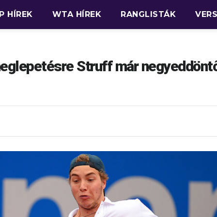
P HÍREK
WTA HÍREK
RANGLISTÁK
VER
meglepetésre Struff már negyeddönt