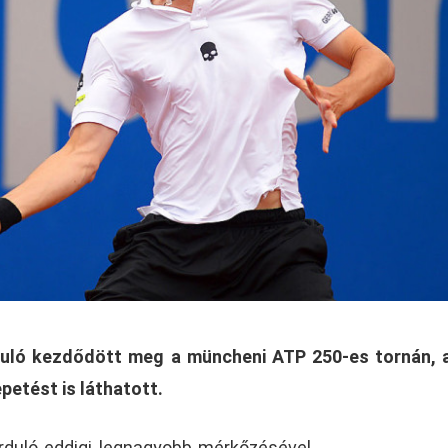
uló kezdődött meg a müncheni ATP 250-es tornán, a
etést is láthatott.
rduló eddigi legnagyobb mérkőzésével,