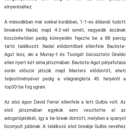
elnyeréséhez.
A másodikban már sokkal korábban, 1-1-es állásnál tudott
breakelni Nadal, majd 4-2-nél ismét, negyedik ászának
köszönhetően pedig könnyedén fejezte be a 88 percig
tartó találkozót. Nadal elődöntőbeli ellenfele Bautista-
Agut lesz, aki a Murray-t és Tsongát búcsúztató Giraldo
ellen nyert két sima játszmában. Bautista-Agut pályafutása
során először játszik majd Masters elődöntőt, eheti
teljesítményével pedig a világranglista 45. helyéről a
top30-ba fog ugrani.
Az alsó ágon David Ferrer ellenfele a lett Gulbis volt. Az
első játszmában egyikük sem veszítette el az
adogatójátékát, így a tie-break döntött, melyben a spanyol
bizonyult jobbnak. A találkozó első breakje Gulbis nevéhez