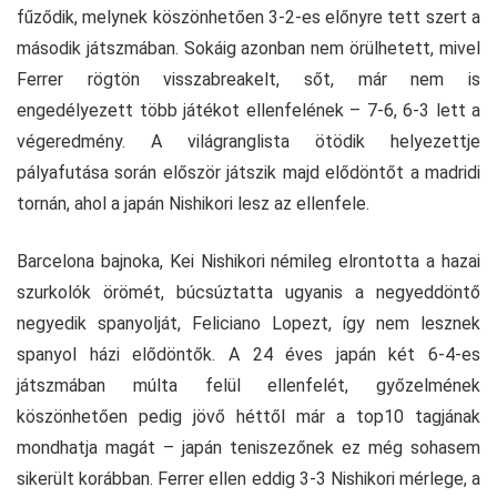
fűződik, melynek köszönhetően 3-2-es előnyre tett szert a
második játszmában. Sokáig azonban nem örülhetett, mivel
Ferrer rögtön visszabreakelt, sőt, már nem is
engedélyezett több játékot ellenfelének – 7-6, 6-3 lett a
végeredmény. A világranglista ötödik helyezettje
pályafutása során először játszik majd elődöntőt a madridi
tornán, ahol a japán Nishikori lesz az ellenfele.
Barcelona bajnoka, Kei Nishikori némileg elrontotta a hazai
szurkolók örömét, búcsúztatta ugyanis a negyeddöntő
negyedik spanyolját, Feliciano Lopezt, így nem lesznek
spanyol házi elődöntők. A 24 éves japán két 6-4-es
játszmában múlta felül ellenfelét, győzelmének
köszönhetően pedig jövő héttől már a top10 tagjának
mondhatja magát – japán teniszezőnek ez még sohasem
sikerült korábban. Ferrer ellen eddig 3-3 Nishikori mérlege, a