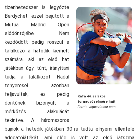
tizenhetedszer is legyőzte
Berdychet, ezzel bejutott a
Mutua Madrid Open
elődöntőjébe. Nem
kezdődött pedig rosszul a
találkozó a hatodik kiemelt
számára, aki az első hat
játékban úgy tűnt, irányítani
tudja a találkozót. Nadal
tenyeresei azonban
feljavultak, ez pedig
Rafa 44. salakos
tornagyőzelmére hajt
döntőnek bizonyult a
Forrás: atpworlstour.com
mérkőzés alakulását
tekintve. A háromszoros
bajnok a hetedik játékban 30-ra tudta elnyerni ellenfele
adogatójátékát, ami elég is volt az első játszma