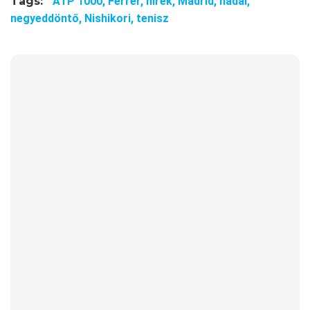
Tags:
ATP 1000,
Ferrer,
hírek,
Madrid,
nadal,
negyeddöntő,
Nishikori,
tenisz