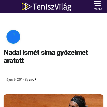
MENU

Nadal ismét sima győzelmet
aratott
május 9, 2014
By
andF