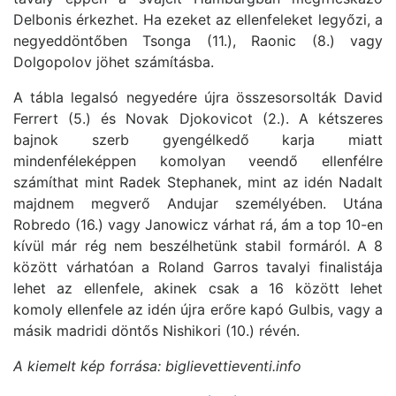
Delbonis érkezhet. Ha ezeket az ellenfeleket legyőzi, a
negyeddöntőben Tsonga (11.), Raonic (8.) vagy
Dolgopolov jöhet számításba.
A tábla legalsó negyedére újra összesorsolták David
Ferrert (5.) és Novak Djokovicot (2.). A kétszeres
bajnok szerb gyengélkedő karja miatt
mindenféleképpen komolyan veendő ellenfélre
számíthat mint Radek Stephanek, mint az idén Nadalt
majdnem megverő Andujar személyében. Utána
Robredo (16.) vagy Janowicz várhat rá, ám a top 10-en
kívül már rég nem beszélhetünk stabil formáról. A 8
között várhatóan a Roland Garros tavalyi finalistája
lehet az ellenfele, akinek csak a 16 között lehet
komoly ellenfele az idén újra erőre kapó Gulbis, vagy a
másik madridi döntős Nishikori (10.) révén.
A kiemelt kép forrása: biglievettieventi.info