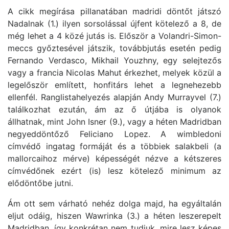
A cikk megírása pillanatában madridi döntőt játszó
Nadalnak (1.) ilyen sorsolással újfent kötelező a 8, de
még lehet a 4 közé jutás is. Először a Volandri-Simon-
meccs győztesével játszik, továbbjutás esetén pedig
Fernando Verdasco, Mikhail Youzhny, egy selejtezős
vagy a francia Nicolas Mahut érkezhet, melyek közül a
legelőször említett, honfitárs lehet a legnehezebb
ellenfél. Ranglistahelyezés alapján Andy Murrayvel (7.)
találkozhat ezután, ám az ő útjába is olyanok
állhatnak, mint John Isner (9.), vagy a héten Madridban
negyeddöntőző Feliciano Lopez. A wimbledoni
címvédő ingatag formáját és a többiek salakbeli (a
mallorcaihoz mérve) képességét nézve a kétszeres
címvédőnek ezért (is) lesz kötelező minimum az
elődöntőbe jutni.
Ám ott sem várható nehéz dolga majd, ha egyáltalán
eljut odáig, hiszen Wawrinka (3.) a héten leszerepelt
Madridban, így konkrétan nem tudjuk, mire lesz képes