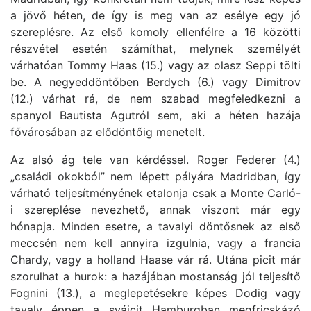
a jövő héten, de így is meg van az esélye egy jó
szereplésre. Az első komoly ellenfélre a 16 közötti
részvétel esetén számíthat, melynek személyét
várhatóan Tommy Haas (15.) vagy az olasz Seppi tölti
be. A negyeddöntőben Berdych (6.) vagy Dimitrov
(12.) várhat rá, de nem szabad megfeledkezni a
spanyol Bautista Agutról sem, aki a héten hazája
fővárosában az elődöntőig menetelt.
Az alsó ág tele van kérdéssel. Roger Federer (4.)
„családi okokból” nem lépett pályára Madridban, így
várható teljesítményének etalonja csak a Monte Carló-
i szereplése nevezhető, annak viszont már egy
hónapja. Minden esetre, a tavalyi döntősnek az első
meccsén nem kell annyira izgulnia, vagy a francia
Chardy, vagy a holland Haase vár rá. Utána picit már
szorulhat a hurok: a hazájában mostanság jól teljesítő
Fognini (13.), a meglepetésekre képes Dodig vagy
tavaly éppen a svájcit Hamburgban megfricskázó