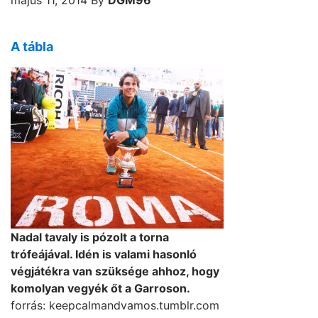
május 11, 2014
By
DGM96
A tábla
Nadal tavaly is pózolt a torna
trófeájával. Idén is valami hasonló
végjátékra van szüksége ahhoz, hogy
komolyan vegyék őt a Garroson.
forrás: keepcalmandvamos.tumblr.com