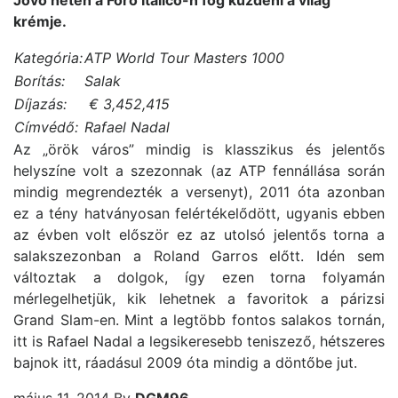
Jövő héten a Foro Italico-n fog küzdeni a világ
krémje.
Kategória:
ATP World Tour Masters 1000
Borítás:
Salak
Díjazás:
€ 3,452,415
Címvédő:
Rafael Nadal
Az „örök város” mindig is klasszikus és jelentős
helyszíne volt a szezonnak (az ATP fennállása során
mindig megrendezték a versenyt), 2011 óta azonban
ez a tény hatványosan felértékelődött, ugyanis ebben
az évben volt először ez az utolsó jelentős torna a
salakszezonban a Roland Garros előtt. Idén sem
változtak a dolgok, így ezen torna folyamán
mérlegelhetjük, kik lehetnek a favoritok a párizsi
Grand Slam-en. Mint a legtöbb fontos salakos tornán,
itt is Rafael Nadal a legsikeresebb teniszező, hétszeres
bajnok itt, ráadásul 2009 óta mindig a döntőbe jut.