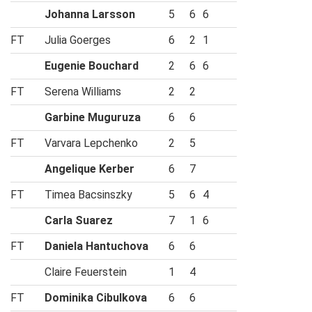
Johanna Larsson
5
6
6
FT
Julia Goerges
6
2
1
Eugenie Bouchard
2
6
6
FT
Serena Williams
2
2
Garbine Muguruza
6
6
FT
Varvara Lepchenko
2
5
Angelique Kerber
6
7
FT
Timea Bacsinszky
5
6
4
Carla Suarez
7
1
6
FT
Daniela Hantuchova
6
6
Claire Feuerstein
1
4
FT
Dominika Cibulkova
6
6