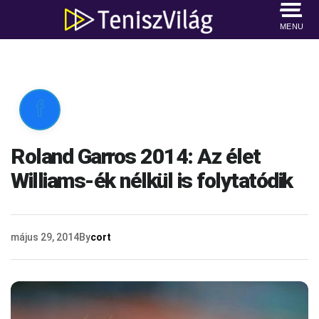
MENU

Roland Garros 2014: Az élet
Williams-ék nélkül is folytatódik
május 29, 2014
By
cort