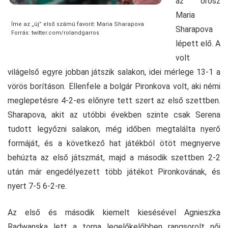
az orosz
Maria
Íme az „új” első számú favorit: Maria Sharapova
Sharapova
Forrás: twitter.com/rolandgarros
lépett elő. A
volt
világelső egyre jobban játszik salakon, idei mérlege 13-1 a
vörös borításon. Ellenfele a bolgár Pironkova volt, aki némi
meglepetésre 4-2-es előnyre tett szert az első szettben.
Sharapova, akit az utóbbi években szinte csak Serena
tudott legyőzni salakon, még időben megtalálta nyerő
formáját, és a következő hat játékból ötöt megnyerve
behúzta az első játszmát, majd a második szettben 2-2
után már engedélyezett több játékot Pironkovának, és
nyert 7-5 6-2-re.
Az első és második kiemelt kiesésével Agnieszka
Radwanska lett a torna legelőkelőbben rangsorolt női