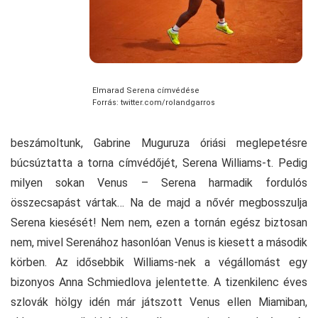
Elmarad Serena címvédése
Forrás: twitter.com/rolandgarros
beszámoltunk, Gabrine Muguruza óriási meglepetésre
búcsúztatta a torna címvédőjét, Serena Williams-t. Pedig
milyen sokan Venus – Serena harmadik fordulós
összecsapást vártak… Na de majd a nővér megbosszulja
Serena kiesését! Nem nem, ezen a tornán egész biztosan
nem, mivel Serenához hasonlóan Venus is kiesett a második
körben. Az idősebbik Williams-nek a végállomást egy
bizonyos Anna Schmiedlova jelentette. A tizenkilenc éves
szlovák hölgy idén már játszott Venus ellen Miamiban,