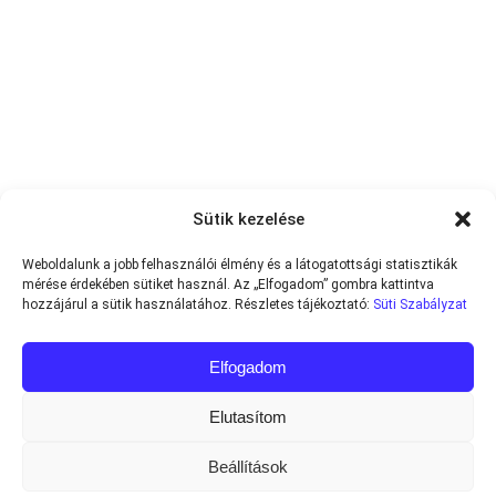
Sütik kezelése
Weboldalunk a jobb felhasználói élmény és a látogatottsági statisztikák
mérése érdekében sütiket használ. Az „Elfogadom” gombra kattintva
hozzájárul a sütik használatához. Részletes tájékoztató:
Süti Szabályzat
Elfogadom
Elutasítom
Beállítások
Minden jog fenntartva © 2013-2026
Teniszvilag.com
|
Impresszum
|
Adatvédelmi Tájékoztató
|
Süti Szabályzat