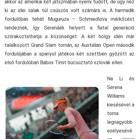
akkor az amerikai két játszmában nyerni tudott, de úgy néz
ki az idei salak túl csúszós volt számára is. A harmadik
fordulóban tehát Muguruza – Schmiedlova mérkőzést
rendeznek, így Serenáék helyett a fiatal generáció
szórakoztathatja a közönséget. A két hölgy idén már
találkozott Grand Slam tornán, az Austalian Open második
fordulójában a spanyol játékos két szettben győzött az
első fordulóban Babos Timit búcsúztató szlovák ellen.
Na Li és
Serena
Williams
kiesésével a
torna
legnagyobb
esélyesévé