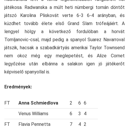
játékosa. Radwanska a múlt heti nürnbergi tornán döntőt
játszó Karolina Pliskovát verte 6-3 6-4 arányban, és
küzdhet tovább élete első Grand Slam trófeájáért. A
lengyel hölgy a következő fordulóban a horvát
Tomljanovic-csal, majd pedig a spanyol Suarez Navarroval
játszik, hacsak a szabadkártyás amerikai Taylor Townsend
nem okoz még egy meglepetést, és Alize Cornet
legyőzése után elbánna a salakon igen jó játékerőt
képviselő spanyollal is.
Eredmények:
FT
Anna Schmiedlova
2
6
6
Venus Williams
6
3
4
FT
Flavia Pennetta
7
4
2