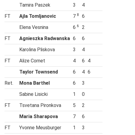
Tamira Paszek
3
4
8
FT
Ajla Tomljanovic
7
6
6
Elena Vesnina
6
2
FT
Agnieszka Radwanska
6
6
Karolina Pliskova
3
4
FT
Alize Cornet
4
6
4
Taylor Townsend
6
4
6
Ret.
Mona Barthel
6
3
Sabine Lisicki
1
0
FT
Tsvetana Pironkova
5
2
Maria Sharapova
7
6
FT
Yvonne Meusburger
1
3