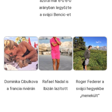
azóta már 6-0 6-0
arányban legyőzte
a svájci Bencic-et
Dominika Cibulkova
Rafael Nadal is
Roger Federer a
a francia riviérán
lbizán lazított
svájci hegyekbe
„menekült”