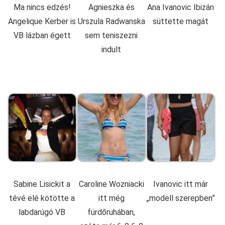
Ma nincs edzés!
Agnieszka és
Ana Ivanovic Ibizán
Angelique Kerber is
Urszula Radwanska
süttette magát
VB lázban égett
sem teniszezni
indult
Sabine Lisickit a
Caroline Wozniacki
Ivanovic itt már
tévé elé kötötte a
itt még
„modell szerepben”
labdarúgó VB
fürdőruhában,