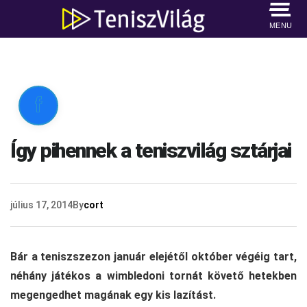
MENU

Így pihennek a teniszvilág sztárjai
július 17, 2014
By
cort
Bár a teniszszezon január elejétől október végéig tart,
néhány játékos a wimbledoni tornát követő hetekben
megengedhet magának egy kis lazítást.