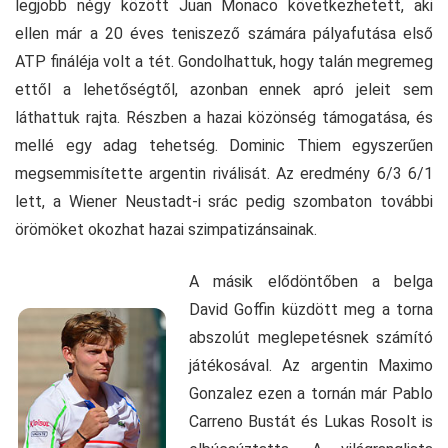
legjobb négy között Juan Monaco következhetett, aki
ellen már a 20 éves teniszező számára pályafutása első
ATP fináléja volt a tét. Gondolhattuk, hogy talán megremeg
ettől a lehetőségtől, azonban ennek apró jeleit sem
láthattuk rajta. Részben a hazai közönség támogatása, és
mellé egy adag tehetség. Dominic Thiem egyszerűen
megsemmisítette argentin riválisát. Az eredmény 6/3 6/1
lett, a Wiener Neustadt-i srác pedig szombaton további
örömöket okozhat hazai szimpatizánsainak.
A másik elődöntőben a belga
David Goffin küzdött meg a torna
abszolút meglepetésnek számító
játékosával. Az argentin Maximo
Gonzalez ezen a tornán már Pablo
Carreno Bustát és Lukas Rosolt is