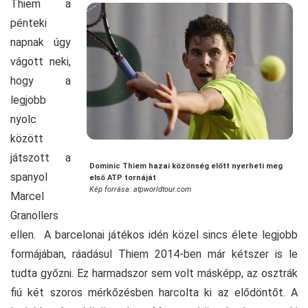
Thiem a
pénteki
napnak úgy
vágott neki,
hogy a
legjobb
nyolc
között
játszott a
Dominic Thiem hazai közönség előtt nyerheti meg
spanyol
első ATP tornáját
Kép forrása: atpworldtour.com
Marcel
Granollers
ellen. A barcelonai játékos idén közel sincs élete legjobb
formájában, ráadásul Thiem 2014-ben már kétszer is le
tudta győzni. Ez harmadszor sem volt másképp, az osztrák
fiú két szoros mérkőzésben harcolta ki az elődöntőt. A