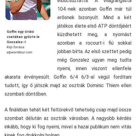
elbúcsúztatta. A világranglista
104.-nek azonban Goffin már túl
erősnek bizonyult. Mind a két
játékos élete első ATP döntőjéért
Goffin egy óriási
küzdhetett meg, a nyomást
csatában győzte le
Gonzalez-t
azonban a rocourt-i fiú sokkal
Kép forrása:
jobban bírta. Az első szettet pedig
atpworldtour.com
még Gonzalez ugyan meg tudta
nyerni, innen viszont ellenfele
akarata érvényesült. Goffin 6/4 6/3-al végül fordítani
tudott, így ő játszik majd az osztrák Dominic Thiem ellen
szombati döntőben.
A fináléban tehát két feltörekvő tehetség csap majd össze
szombat délután az osztrák városban. A nagyobb kérdés
inkább, hogy ki fog nyerni, mivel a hazai publikum nem vitás
kinek fog drukkolni holnap.