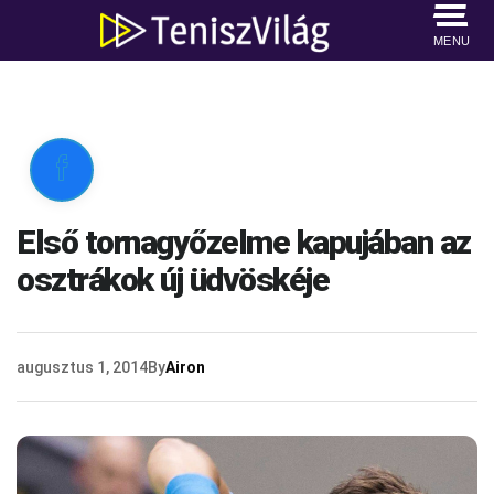
MENU

Első tornagyőzelme kapujában az
osztrákok új üdvöskéje
augusztus 1, 2014
By
Airon