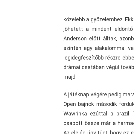
közelebb a győzelemhez. Ekko
jöhetett a mindent eldöntő
Anderson előtt álltak, azon
szintén egy alakalommal vet
legidegfeszítőbb részre ebb
drámai csatában végül továbbj
majd.
A játéknap végére pedig mara
Open bajnok második fordu
Wawrinka ezúttal a brazil 
csapott össze már a harmadi
Az elején úgy tűnt, hogy ez