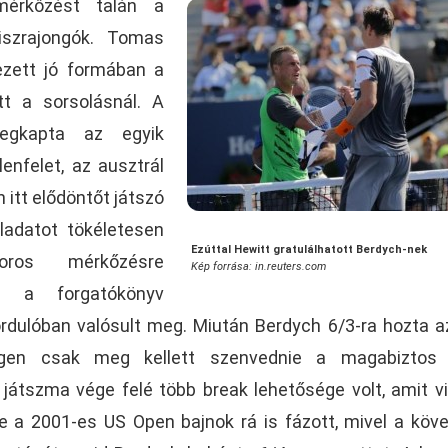
mérkőzést talán a
iszrajongók. Tomas
ezett jó formában a
tt a sorsolásnál. A
egkapta az egyik
enfelet, az ausztrál
 itt elődöntőt játszó
ladatot tökéletesen
Ezúttal Hewitt gratulálhatott Berdych-nek
oros mérkőzésre
Kép forrása: in.reuters.com
z a forgatókönyv
rdulóban valósult meg. Miután Berdych 6/3-ra hozta a
igen csak meg kellett szenvednie a magabiztos 
 játszma vége felé több break lehetősége volt, amit v
re a 2001-es US Open bajnok rá is fázott, mivel a köv