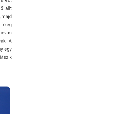
as ezt
ő állt
, majd
 főleg
Cuevas
eak. A
gy egy
átszik