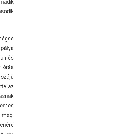
rmadik
ásodik
mégse
pálya
son és
y órás
 szája
rte az
asnak
fontos
e meg.
enére