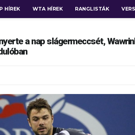
P HÍREK
WTA HÍREK
RANGLISTÁK
VER
nyerte a nap slágermeccsét, Wawrin
dulóban