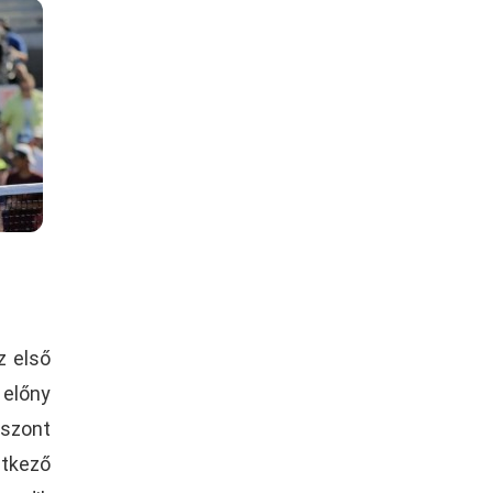
z első
előny
iszont
etkező