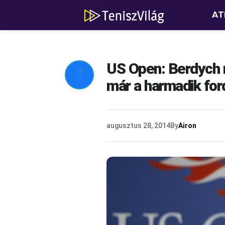
AT
US Open: Berdych 

már a harmadik for
augusztus 28, 2014
By
Airon