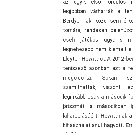
az egyik első fordulós 
legjobban várhatták a ten
Berdych, aki közel sem érk
tornára, rendesen belehúzo
cseh játékos ugyanis m
legnehezebb nem kiemelt ell
Lleyton Hewitt-ot. A 2012-ben
teniszező azonban ezt a fe
megoldotta. Sokan sz
számíthattak, viszont e
leginkább csak a második fo
játszmát, a másodikban 
kiharcolásáért. Hewitt-nak a
kihasználatlanul hagyott. Er