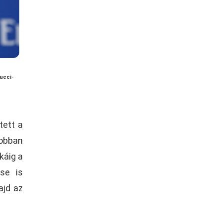
ucci-
tett a
jobban
káig a
ése is
ajd az