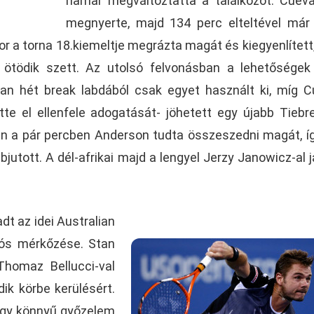
hamar megváltoztatta a találkozót. Cuev
megnyerte, majd 134 perc elteltével már 
r a torna 18.kiemeltje megrázta magát és kiegyenlített
 ötödik szett. Az utolsó felvonásban a lehetőségek
ban hét break labdából csak egyet használt ki, míg 
te el ellenfele adogatását- jöhetett egy újabb Tiebr
en a pár percben Anderson tudta összeszedni magát, í
utott. A dél-afrikai majd a lengyel Jerzy Janowicz-al j
dt az idei Australian
lós mérkőzése. Stan
Thomaz Bellucci-val
k körbe kerülésért.
 egy könnyű győzelem