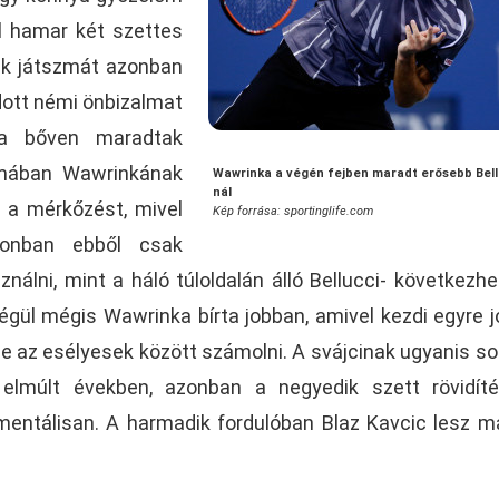
el hamar két szettes
dik játszmát azonban
adott némi önbizalmat
ra bőven maradtak
zmában Wawrinkának
Wawrinka a végén fejben maradt erősebb Bell
nál
i a mérkőzést, mivel
Kép forrása: sportinglife.com
zonban ebből csak
nálni, mint a háló túloldalán álló Bellucci- következhe
égül mégis Wawrinka bírta jobban, amivel kezdi egyre 
ele az esélyesek között számolni. A svájcinak ugyanis so
 elmúlt években, azonban a negyedik szett rövidít
 mentálisan. A harmadik fordulóban Blaz Kavcic lesz m