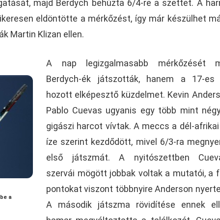
gatását, majd Berdych behúzta 6/4-re a szettet. A ha
ikeresen eldöntötte a mérkőzést, így már készülhet m
ák Martin Klizan ellen.
A nap legizgalmasabb mérkőzését 
Berdych-ék játszották, hanem a 17-es 
hozott elképesztő küzdelmet. Kevin Ander
Pablo Cuevas ugyanis egy több mint nég
gigászi harcot vívtak. A meccs a dél-afrikai
íze szerint kezdődött, mivel 6/3-ra megnye
első játszmát. A nyitószettben Cuev
szervái mögött jobbak voltak a mutatói, a 
pontokat viszont többnyire Anderson nyert
 be a
A második játszma rövidítése ennek ell