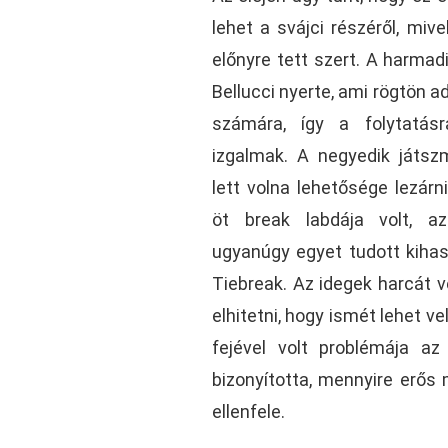
lehet a svájci részéről, miv
előnyre tett szert. A harma
Bellucci nyerte, ami rögtön 
számára, így a folytatás
izgalmak. A negyedik játs
lett volna lehetősége lezárn
öt break labdája volt, a
ugyanúgy egyet tudott kihasz
Tiebreak. Az idegek harcát v
elhitetni, hogy ismét lehet v
fejével volt problémája az
bizonyította, mennyire erős
ellenfele.