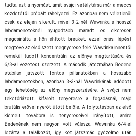
tudta, azt a nyomást, amit svájci vetélytársa már a meccs
kezdetétől próbált ráhelyezni. Ez azonban nem véletlenül
csak az elején sikerült, mivel 3-2-nél Wawrinka a hosszú
labdameneteknél nyugodtabb maradt és sikeresen
megcsinálta a hőn áhított breaket, ezzel óriási lépést
megtéve az első szett megnyerése felé. Wawrinka innentől
remekül tudott koncentrálni az előnye megtartására és
6/3-al vezetést szerzett. A második játszmában Bedene
stabilan játszott fontos pillanatokban a hosszabb
labdamenetekben, azonban 3-3-nál Wawrinkának adódott
egy lehetőség az előny megszerzésére. A svájci nem
teketóriázott, kifarolt tenyeresre a fogadásnál, majd
brutális erővel nyerőt ütött belőle. A folytatásban az első
kiemelt továbbra is tenyereseivel irányított, amire
Bedenének nem nagyon volt válasza, Wawrinka 6/4-el
lezárta a találkozót, így két játszmás győzelme után