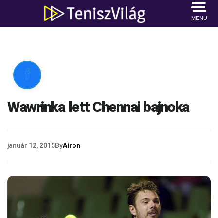
MENU

Wawrinka lett Chennai bajnoka
január 12, 2015
By
Airon