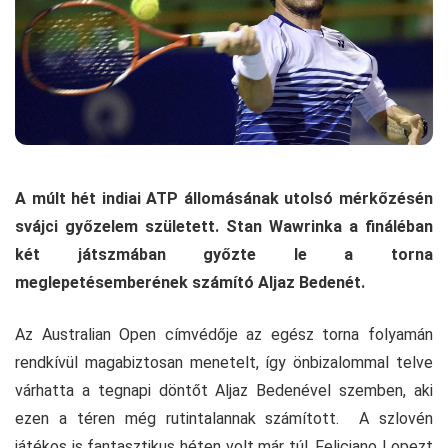
A múlt hét indiai ATP állomásának utolsó mérkőzésén
svájci győzelem született. Stan Wawrinka a fináléban
két játszmában győzte le a torna
meglepetésemberének számító Aljaz Bedenét.
Az Australian Open címvédője az egész torna folyamán
rendkívül magabiztosan menetelt, így önbizalommal telve
várhatta a tegnapi döntőt Aljaz Bedenével szemben, aki
ezen a téren még rutintalannak számított. A szlovén
játékos is fantasztikus héten volt már túl, Feliciano Lopezt