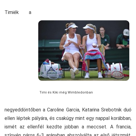
Timiék a
Timi és Kiki még Wimbledonban
negyeddöntőben a Caroline Garcia, Katarina Srebotnik duó
ellen léptek pályára, és csakúgy mint egy nappal korábban,
ismét az ellenfél kezdte jobban a meccset. A francia,
szlovén páros 6-3 arányban abszolválta az első játszmát,