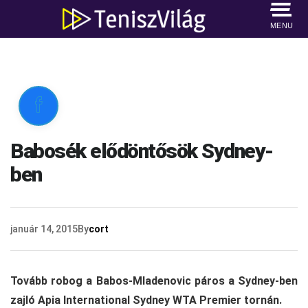
MENU

Babosék elődöntősök Sydney-
ben
január 14, 2015
By
cort
Tovább robog a Babos-Mladenovic páros a Sydney-ben
zajló Apia International Sydney WTA Premier tornán.