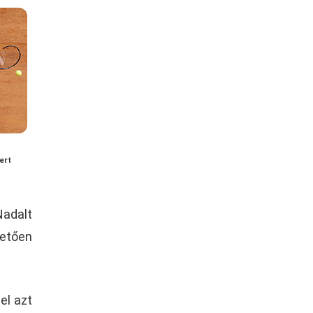
ert
Nadalt
hetően
el azt