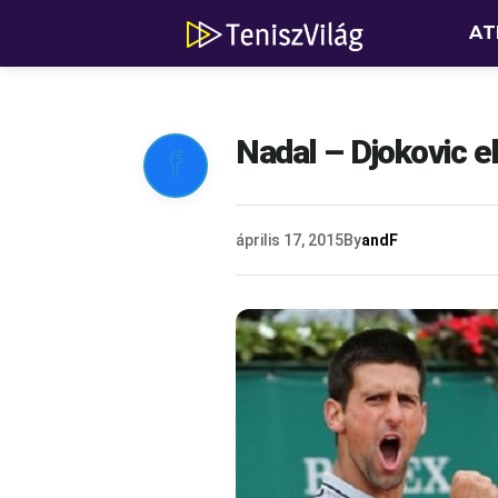
AT
Nadal – Djokovic 

április 17, 2015
By
andF