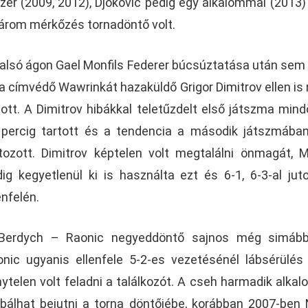
szer (2009, 2012), Djokovic pedig egy alkalommal (2013)
három mérkőzés tornadöntő volt.
alsó ágon Gael Monfils Federer búcsúztatása után sem ál
a címvédő Wawrinkát hazaküldő Grigor Dimitrov ellen is 
ott. A Dimitrov hibákkal teletűzdelt első játszma min
 percig tartott és a tendencia a második játszmáb
tozott. Dimitrov képtelen volt megtalálni önmagát, M
ig kegyetlenül ki is használta ezt és 6-1, 6-3-al juto
enfelén.
Berdych – Raonic negyeddöntő sajnos még simább 
nic ugyanis ellenfele 5-2-es vezetésénél lábsérülés
ytelen volt feladni a találkozót. A cseh harmadik alka
bálhat bejutni a torna döntőjébe, korábban 2007-ben 