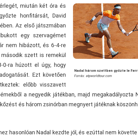
rlegét, miután két óra és
győzte honfitársát, David
jében. Az első játszmában
lbukott egy szervagémet
r nem hibázott, és 6-4-re
 második szett is remekül
-0-ra húzott el úgy, hogy
Nadal három szettben győzte le Ferr
e adogatását. Ezt követően
Forrás: atpworldtour.com
tkeztek: előbb visszavett
agémekből a negyedik játékban, majd megakadályozta 
érkőzést és három zsinórban megnyert játéknak köszön
ez hasonlóan Nadal kezdte jól, és ezúttal nem követte 