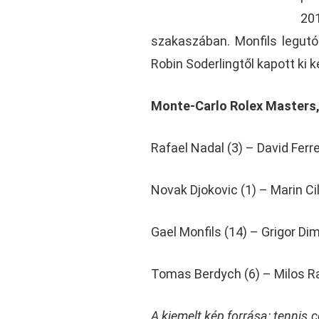
20
szakaszában. Monfils legutó
Robin Soderlingtől kapott ki 
Monte-Carlo Rolex Masters
Rafael Nadal (3) – David Ferrer
Novak Djokovic (1) – Marin Cili
Gael Monfils (14) – Grigor Dimi
Tomas Berdych (6) – Milos Ra
A kiemelt kép forrása: tennis.