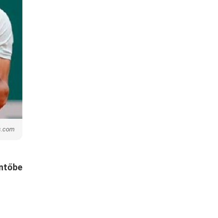
s.com
öntőbe