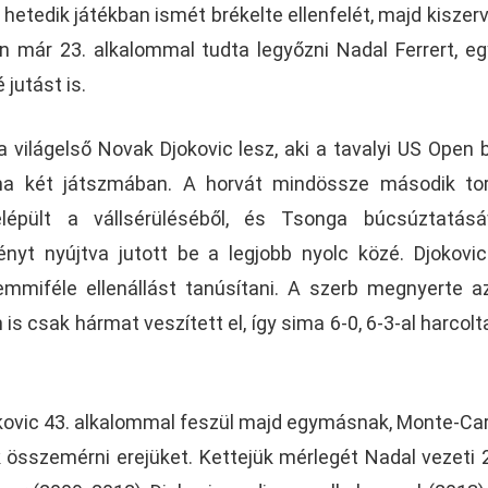
 hetedik játékban ismét brékelte ellenfelét, majd kiszerv
n már 23. alkalommal tudta legyőzni Nadal Ferrert, eg
 jutást is.
a világelső Novak Djokovic lesz, aki a tavalyi US Open 
sima két játszmában. A horvát mindössze második to
lépült a vállsérüléséből, és Tsonga búcsúztatásá
ényt nyújtva jutott be a legjobb nyolc közé. Djokovic
miféle ellenállást tanúsítani. A szerb megnyerte a
is csak hármat veszített el, így sima 6-0, 6-3-al harcolta
kovic 43. alkalommal feszül majd egymásnak, Monte-Ca
 összemérni erejüket. Kettejük mérlegét Nadal vezeti 