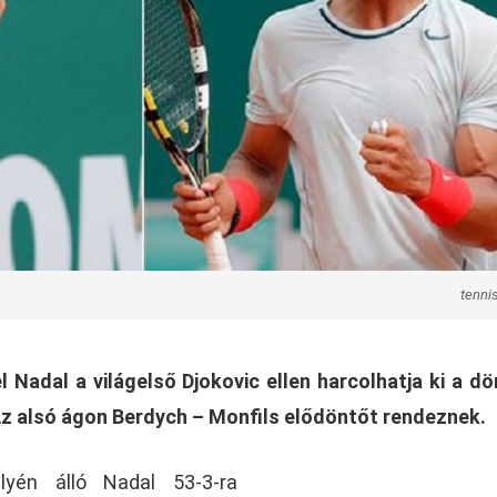
tenni
 Nadal a világelső Djokovic ellen harcolhatja ki a d
Az alsó ágon Berdych – Monfils elődöntőt rendeznek.
elyén álló Nadal 53-3-ra