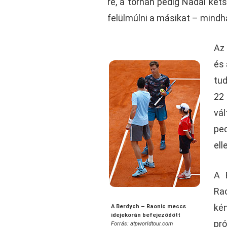
re, a tornán pedig Nadal két
felülmúlni a másikat – mind
Az 
és 
tud
22
vál
ped
ell
A 
Rao
kén
A Berdych – Raonic meccs
idejekorán befejeződött
pró
Forrás: atpworldtour.com