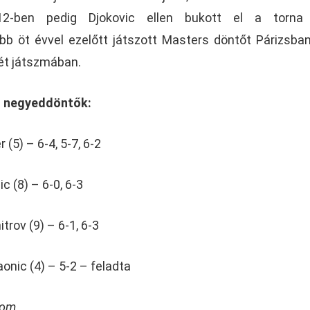
12-ben pedig Djokovic ellen bukott el a torna
bb öt évvel ezelőtt játszott Masters döntőt Párizsban
két játszmában.
, negyeddöntők:
 (5) – 6-4, 5-7, 6-2
c (8) – 6-0, 6-3
trov (9) – 6-1, 6-3
onic (4) – 5-2 – feladta
com