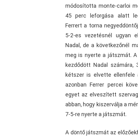
módosította monte-carloi mé
45 perc leforgása alatt le
Ferrert a torna negyeddöntő
5-2-es vezetésnél ugyan e
Nadal, de a következőnél má
meg is nyerte a játszmát. A
kezdődött Nadal számára, 3
kétszer is elvette ellenfel
azonban Ferrer percei köve
egyet az elveszített szerv
abban, hogy kiszerválja a m
7-5-re nyerte a játszmát.
A döntő játszmát az előzőekh