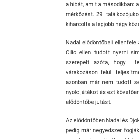
a hibát, amit a másodikban: a
mérkőzést. 29. találkozójuko
kiharcolta a legjobb négy közé
Nadal elődöntőbeli ellenfele 
Cilic ellen tudott nyerni 
szerepelt azóta, hogy fe
várakozáson felüli teljesítm
azonban már nem tudott sem
nyolc játékot és ezt követően 
elődöntőbe jutást.
Az elődöntőben Nadal és Djo
pedig már negyedszer fogják