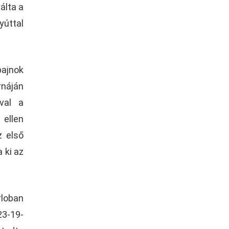
álta a
yúttal
bajnok
rnáján
val a
 ellen
z első
 ki az
rloban
23-19-