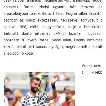
csak valóban a kisebb meglepetés volt, a nagyobb reggel
érkezett. Rafael Nadal ugyanis két játszma és
breakelőnyben teniszezhetett Fabio Fognini ellen. Innentől
azonban az olasz extázisszerű teniszével tornyosult a
spanyol fölé, előbb kiegyenlített, majd a breakkekel
tarkított döntő játszmát 5-4-nél lezárta. Egészen
pontosan 70 nyerő Rafael Nadal ellen, Fognini hatalmas
küzdőerejéről tett tanúbizonyságot, megérdemelten került
a legjobb 16 közé.
Visszatérve
a kisebb