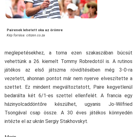
Pairenek lehetett oka az örömre
Kép forrása: citizen.co.za
meglepetésekhez, a torna ezen szakaszában búcsút
vehettünk a 26. kiemelt Tommy Robredotól is. A rutinos
játékos az első játszma rövidítésében még 3-0-ra
vezetett, ahonnan pontot már nem nyerve elveszítette a
szettet. Ez mindent megváltoztatott, Paire kegyetlenül
bedarálta két 6/1-es szettel ellenfelét. A francia egy
házinyolcaddöntőre készülhet, ugyanis Jo-Wilfried
Tsongával csap össze. A 30 éves játékos könnyedén
intézte el az ukrán Sergiy Stakhovskyt.