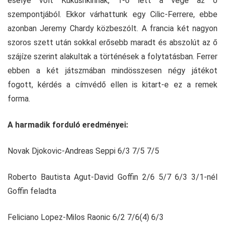
esélye volt Kukushkinnak, 1-6 lett a vége az ő
szempontjából. Ekkor várhattunk egy Cilic-Ferrere, ebbe
azonban Jeremy Chardy közbeszólt. A francia két nagyon
szoros szett után sokkal erősebb maradt és abszolút az ő
szájíze szerint alakultak a történések a folytatásban. Ferrer
ebben a két játszmában mindösszesen négy játékot
fogott, kérdés a címvédő ellen is kitart-e ez a remek
forma.
A harmadik forduló eredményei:
Novak Djokovic-Andreas Seppi 6/3 7/5 7/5
Roberto Bautista Agut-David Goffin 2/6 5/7 6/3 3/1-nél
Goffin feladta
Feliciano Lopez-Milos Raonic 6/2 7/6(4) 6/3