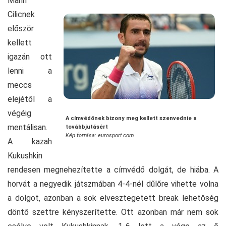
Marin
Cilicnek
először
kellett
igazán ott
lenni a
meccs
elejétől a
végéig
A címvédőnek bizony meg kellett szenvednie a
mentálisan.
továbbjutásért
Kép forrása: eurosport.com
A kazah
Kukushkin
rendesen megnehezítette a címvédő dolgát, de hiába. A
horvát a negyedik játszmában 4-4-nél dűlőre vihette volna
a dolgot, azonban a sok elvesztegetett break lehetőség
döntő szettre kényszerítette. Ott azonban már nem sok