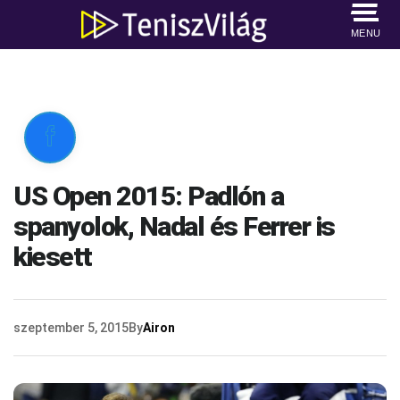
MENU

US Open 2015: Padlón a
spanyolok, Nadal és Ferrer is
kiesett
szeptember 5, 2015
By
Airon