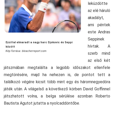
leküzdötte
az elé háruló
akadályt,
ami péntek
este Andras
Seppinek
Ezúttal elmaradt a nagy harc Djokovic és Seppi
hívtak. A
között
Kép forrása: bleacherreport.com
szerb mind
az első két
játszmában megtalálta a legjobb időszakot ellenfele
megtörésére, majd ha nehezen is, de pontot tett a
találkozó végére kicsit több mint egy és háromnegyedóra
játék után. A világelső a következő körben David Goffinnel
játszhatott volna, a belga sérülése azonban Roberto
Bautista Agutot jutatta a nyolcaddöntőbe.