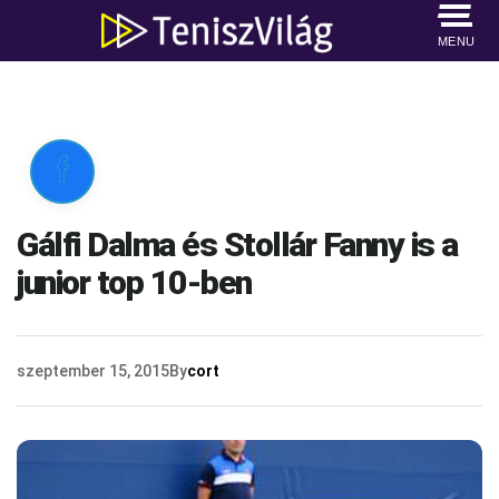
MENU

Gálfi Dalma és Stollár Fanny is a
junior top 10-ben
szeptember 15, 2015
By
cort