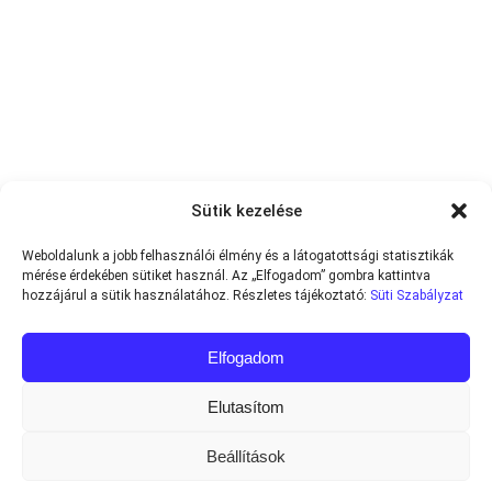
Sütik kezelése
Weboldalunk a jobb felhasználói élmény és a látogatottsági statisztikák
mérése érdekében sütiket használ. Az „Elfogadom” gombra kattintva
hozzájárul a sütik használatához. Részletes tájékoztató:
Süti Szabályzat
Elfogadom
Elutasítom
Beállítások
Minden jog fenntartva © 2013-2026
Teniszvilag.com
|
Impresszum
|
Adatvédelmi Tájékoztató
|
Süti Szabályzat