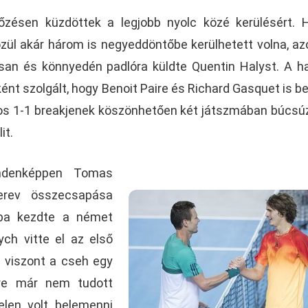
őzésen küzdöttek a legjobb nyolc közé kerülésért.
ül akár három is negyeddöntőbe kerülhetett volna, a
san és könnyedén padlóra küldte Quentin Halyst. A h
ént szolgált, hogy Benoit Paire és Richard Gasquet is be
os 1-1 breakjenek köszönhetően két játszmában búcsú
it.
ndenképpen Tomas
erev összecsapása
ába kezdte a német
ch vitte el az első
 viszont a cseh egy
ére már nem tudott
elen volt belemenni