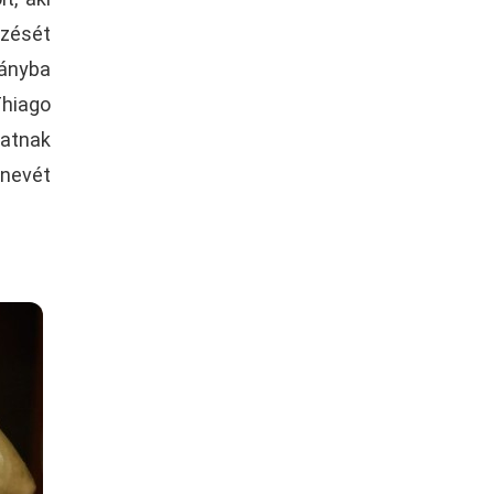
őzését
rányba
Thiago
latnak
 nevét