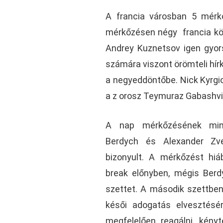
A francia városban 5 mérk
mérkőzésen négy francia köz
Andrey Kuznetsov igen gyor
számára viszont örömteli hírk
a negyeddöntőbe. Nick Kyrgi
a z orosz Teymuraz Gabashvil
A nap mérkőzésének mi
Berdych és Alexander Zv
bizonyult. A mérkőzést hi
break előnyben, mégis Berdy
szettet. A második szettben
késői adogatás elvesztés
megfelelően reagálni, kényt