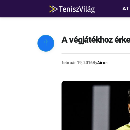
AT
A végjátékhoz érke

február 19, 2016
By
Airon