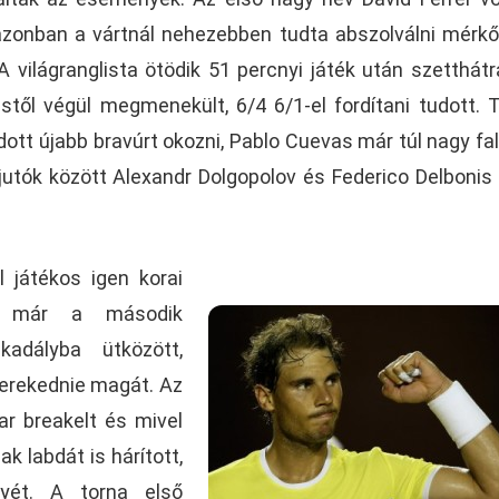
 azonban a vártnál nehezebben tudta abszolválni mérk
A világranglista ötödik 51 percnyi játék után szetthát
stől végül megmenekült, 6/4 6/1-el fordítani tudott. 
ott újabb bravúrt okozni, Pablo Cuevas már túl nagy fa
jutók között Alexandr Dolgopolov és Federico Delbonis
l játékos igen korai
al már a második
adályba ütközött,
verekednie magát. Az
r breakelt és mivel
k labdát is hárított,
nyét. A torna első