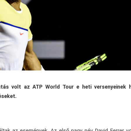
utás volt az ATP World Tour e heti versenyeinek 
éseket.
tak az események. Az első nagy név David Ferrer vol