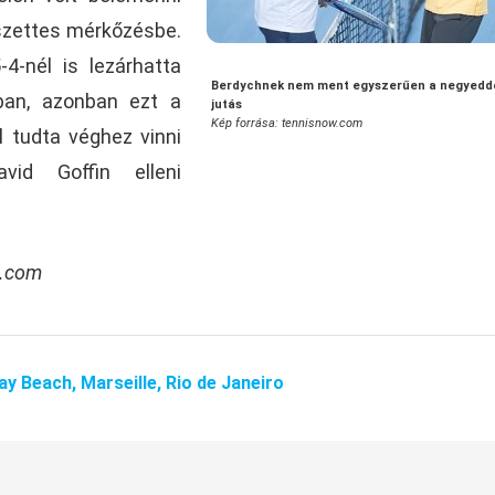
szettes mérkőzésbe.
4-nél is lezárhatta
Berdychnek nem ment egyszerűen a negyedd
ban, azonban ezt a
jutás
Kép forrása: tennisnow.com
l tudta véghez vinni
id Goffin elleni
s.com
ay Beach,
Marseille,
Rio de Janeiro