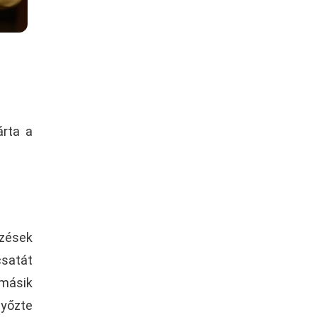
árta a
őzések
csatát
 másik
győzte