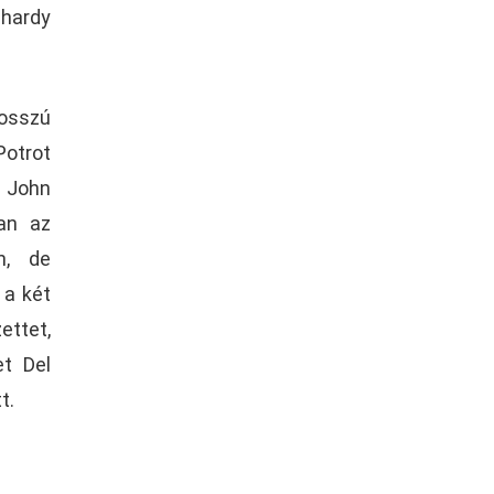
Chardy
osszú
Potrot
l John
ban az
n, de
 a két
ettet,
t Del
t.