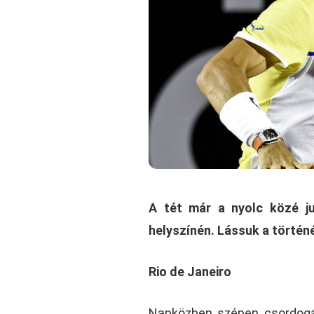
A tét már a nyolc közé j
helyszínén. Lássuk a történ
Rio de Janeiro
Napközben szépen csordogál