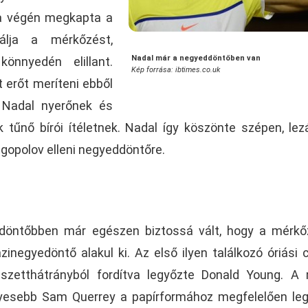
ma végén megkapta a
válja a mérkőzést,
Nadal már a negyeddöntőben van
nnyedén elillant.
Kép forrása: ibtimes.co.uk
erőt meríteni ebből
 Nadal nyerőnek és
űnő bírói ítéletnek. Nadal így köszönte szépen, lez
gopolov elleni negyeddöntőre.
ddöntőbben már egészen biztossá vált, hogy a mérk
inegyedöntő alakul ki. Az első ilyen találkozó óriási 
szetthátrányból fordítva legyőzte Donald Young. A
yesebb Sam Querrey a papírformához megfelelően le