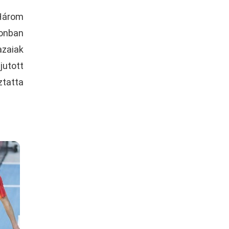
 Három
zonban
azaiak
jutott
ztatta