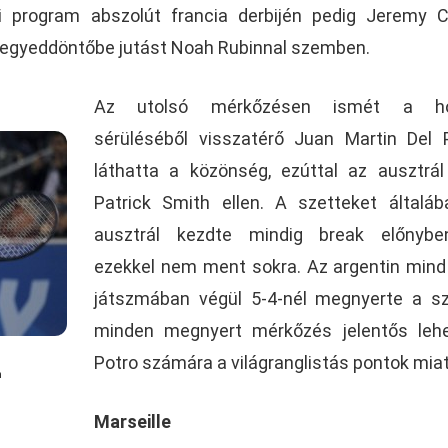
li program abszolút francia derbijén pedig Jeremy 
negyeddöntőbe jutást Noah Rubinnal szemben.
Az utolsó mérkőzésen ismét a h
sérüléséből visszatérő Juan Martin Del 
láthatta a közönség, ezúttal az ausztrá
Patrick Smith ellen. A szetteket általá
ausztrál kezdte mindig break előnybe
ezekkel nem ment sokra. Az argentin mind
játszmában végül 5-4-nél megnyerte a sz
minden megnyert mérkőzés jelentős lehe
Potro számára a világranglistás pontok miat
n
Marseille