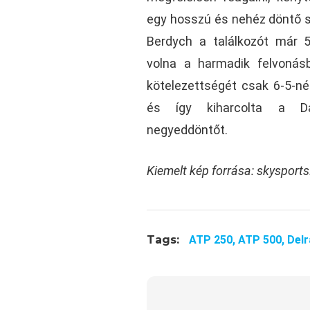
egy hosszú és nehéz döntő 
Berdych a találkozót már 5-
volna a harmadik felvonás
kötelezettségét csak 6-5-né
és így kiharcolta a Dav
negyeddöntőt.
Kiemelt kép forrása: skysport
Tags:
ATP 250,
ATP 500,
Delr