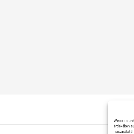
Weboldalunk 
érdekében sü
használatáh