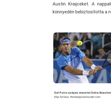
Austin Kraijceket. A nappa
könnyedén bebiztosította a 
Del Potro szépen menetel Delra Beache
Kép forrása: themalaysianinsider.com