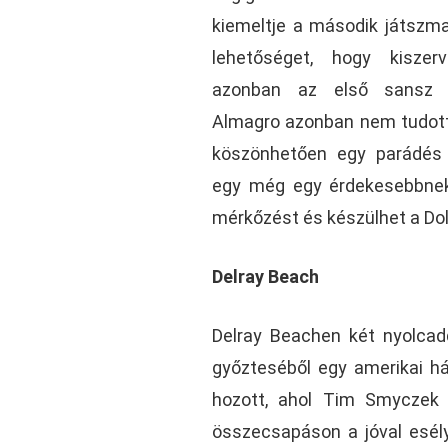
kiemeltje a második játsz
lehetőséget, hogy kiszer
azonban az első sansz kö
Almagro azonban nem tudott 
köszönhetően egy parádés
egy még egy érdekesebbnek t
mérkőzést és készülhet a Dol
Delray Beach
Delray Beachen két nyolca
győzteséből egy amerikai ház
hozott, ahol Tim Smyczek 
összecsapáson a jóval esél