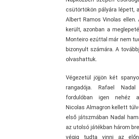
csütörtökön pályára lépett,
Albert Ramos Vinolas ellen. 
került, azonban a meglepeté
Monteiro ezúttal már nem tud
bizonyult számára. A tovább
olvashattuk.
Végezetül jöjjön két spanyo
rangadója. Rafael Nad
fordulóban igen nehéz ak
Nicolas Almagron kellett túl
első játszmában Nadal hama
az utolsó játékban három brea
végig tudta vinni az elő