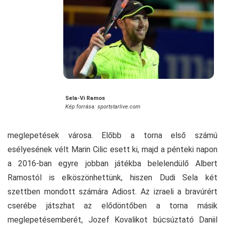
Sela-Vi Ramos
Kép forrása: sportstarlive.com
meglepetések városa. Előbb a torna első számú
esélyesének vélt Marin Cilic esett ki, majd a pénteki napon
a 2016-ban egyre jobban játékba belelendülő Albert
Ramostól is elköszönhettünk, hiszen Dudi Sela két
szettben mondott számára Adiost. Az izraeli a bravúrért
cserébe játszhat az elődöntőben a torna másik
meglepetésemberét, Jozef Kovalikot búcsúztató Daniil