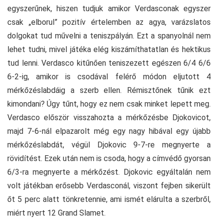
egyszerűnek, hiszen tudjuk amikor Verdasconak egyszer
csak „elborul” pozitív értelemben az agya, varázslatos
dolgokat tud művelni a teniszpályán. Ezt a spanyolnál nem
lehet tudni, mivel játéka elég kiszámíthatatlan és hektikus
tud lenni. Verdasco kitűnően teniszezett egészen 6/4 6/6
6-2-ig, amikor is csodával felérő módon eljutott 4
mérkőzéslabdáig a szerb ellen. Rémisztőnek tűnik ezt
kimondani? Úgy tűnt, hogy ez nem csak minket lepett meg.
Verdasco először visszahozta a mérkőzésbe Djokovicot,
majd 7-6-nál elpazarolt még egy nagy hibával egy újabb
mérkőzéslabdát, végül Djokovic 9-7-re megnyerte a
rövidítést. Ezek után nem is csoda, hogy a címvédő gyorsan
6/3-ra megnyerte a mérkőzést. Djokovic egyáltalán nem
volt játékban erősebb Verdasconál, viszont fejben sikerült
őt 5 perc alatt tönkretennie, ami ismét elárulta a szerbről,
miért nyert 12 Grand Slamet.