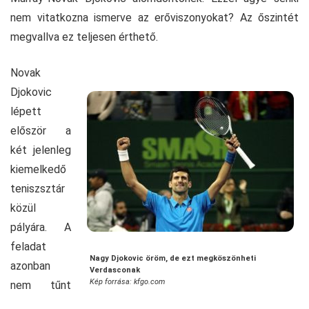
nem vitatkozna ismerve az erőviszonyokat? Az őszintét
megvallva ez teljesen érthető.
Novak
Djokovic
lépett
először a
két jelenleg
kiemelkedő
teniszsztár
közül
pályára. A
feladat
Nagy Djokovic öröm, de ezt megköszönheti
azonban
Verdasconak
Kép forrása: kfgo.com
nem tűnt