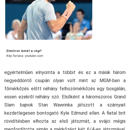
Dimitrov ismét a régi?
Kép forrása: youtube.com
egyértelműen elnyomta a többit és ez a másik három
negyeddöntő csupán olyan volt mint az MGM-ben a
főmérkőzés előtt néhány felhozómérkőzés egy boxgálán,
essen ezekről néhány szó. Elsőként a háromszoros Grand
Slam bajnok Stan Wawrinka játszott a szárnyait
kezdetlegesen bontogató Kyle Edmund ellen. A fiatal brit
rövidítésben elhozta az első játszmát, a svájci mégis
megfordította simán a mérkőzést két 6/4-es játszmával.