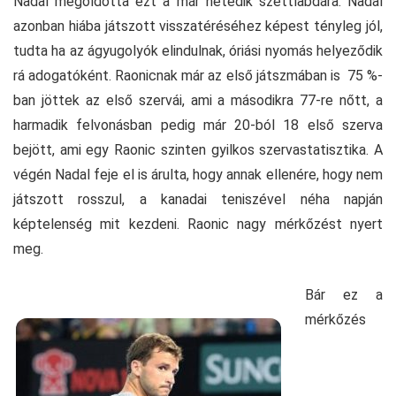
Nadal megoldotta ezt a már hetedik szettlabdára. Nadal
azonban hiába játszott visszatéréséhez képest tényleg jól,
tudta ha az ágyugolyók elindulnak, óriási nyomás helyeződik
rá adogatóként. Raonicnak már az első játszmában is 75 %-
ban jöttek az első szervái, ami a másodikra 77-re nőtt, a
harmadik felvonásban pedig már 20-ból 18 első szerva
bejött, ami egy Raonic szinten gyilkos szervastatisztika. A
végén Nadal feje el is árulta, hogy annak ellenére, hogy nem
játszott rosszul, a kanadai teniszével néha napján
képtelenség mit kezdeni. Raonic nagy mérkőzést nyert
meg.
Bár ez a
mérkőzés