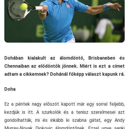
Dohában kialakult az álomdöntő, Brisbaneben és
Chennaiban az elődöntők jönnek. Miért is ezt a címet
adtam a cikkemnek? Dohánál főképp választ kapunk rá.
Doha
Ez a péntek nagy előszót kapott már egy sorral feljebb,
kezdjük is itt. A szurkolók és a tenisz szerelmesei azt
gondolhatták, mi és inkább ki szabna gátat, egy Andy
Murray-Novak Djokovic álomdöntőnek. Ezzel ugye senki