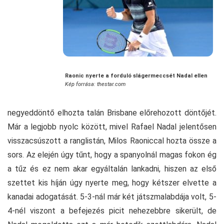
Raonic nyerte a forduló slágermeccsét Nadal ellen
Kép forrása: thestar.com
negyeddöntő elhozta talán Brisbane előrehozott döntőjét.
Már a legjobb nyolc között, mivel Rafael Nadal jelentősen
visszacsúszott a ranglistán, Milos Raoniccal hozta össze a
sors. Az elején úgy tűnt, hogy a spanyolnál magas fokon ég
a tűz és ez nem akar egyáltalán lankadni, hiszen az első
szettet kis híján úgy nyerte meg, hogy kétszer elvette a
kanadai adogatását. 5-3-nál már két játszmalabdája volt, 5-
4-nél viszont a befejezés picit nehezebbre sikerült, de