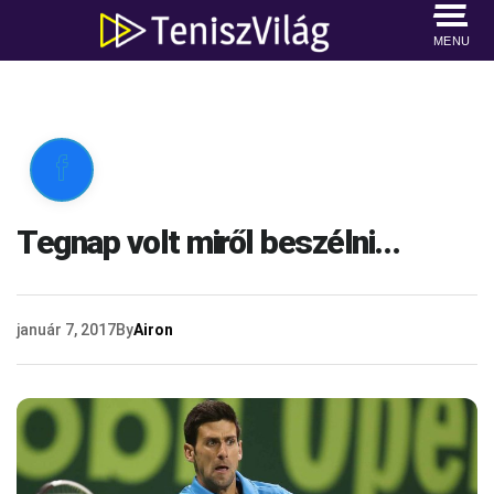
MENU

Tegnap volt miről beszélni…
január 7, 2017
By
Airon