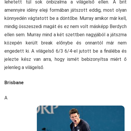
lehetett túl sok önbizalma a világelső ellen. A brit
amennyire idény eleji formában játszott eddig, most olyan
könnyedén vágtatott be a döntőbe. Murray amikor már kell,
mindig összeszedi magát és ez nem volt másképp Berdych
ellen sem. Murray mind a két szettben nagyjából a játszma
közepén került break előnybe és onnantól már nem
engedett ki. A világelső 6/3 6/4-el jutott be a fináléba és
jelezte kész van arra, hogy ismét bebizonyítsa miért ő
jelenleg a világelső.
Brisbane
A