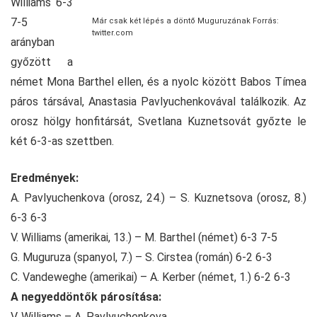
Williams 6-3
7-5
Már csak két lépés a döntő Muguruzának Forrás:
twitter.com
arányban
győzött a
német Mona Barthel ellen, és a nyolc között Babos Tímea
páros társával, Anastasia Pavlyuchenkovával találkozik. Az
orosz hölgy honfitársát, Svetlana Kuznetsovát győzte le
két 6-3-as szettben.
Eredmények:
A. Pavlyuchenkova (orosz, 24.) – S. Kuznetsova (orosz, 8.)
6-3 6-3
V. Williams (amerikai, 13.) – M. Barthel (német) 6-3 7-5
G. Muguruza (spanyol, 7.) – S. Cirstea (román) 6-2 6-3
C. Vandeweghe (amerikai) – A. Kerber (német, 1.) 6-2 6-3
A negyeddöntők párosítása:
V. Williams – A. Pavlyuchenkova