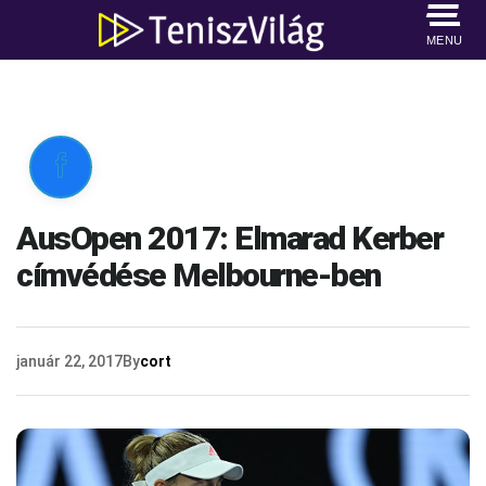
MENU

AusOpen 2017: Elmarad Kerber
címvédése Melbourne-ben
január 22, 2017
By
cort