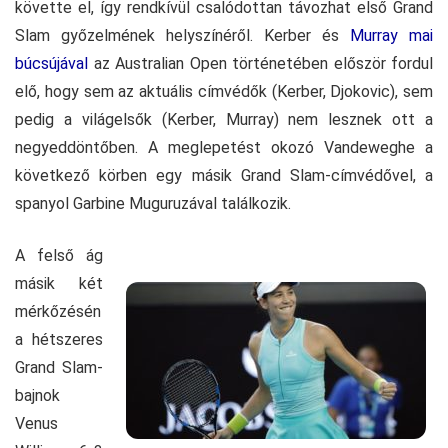
követte el, így rendkívül csalódottan távozhat első Grand
Slam győzelmének helyszínéről. Kerber és
Murray mai
búcsújával
az Australian Open történetében először fordul
elő, hogy sem az aktuális címvédők (Kerber, Djokovic), sem
pedig a világelsők (Kerber, Murray) nem lesznek ott a
negyeddöntőben. A meglepetést okozó Vandeweghe a
következő körben egy másik Grand Slam-címvédővel, a
spanyol Garbine Muguruzával találkozik.
A felső ág
másik két
mérkőzésén
a hétszeres
Grand Slam-
bajnok
Venus