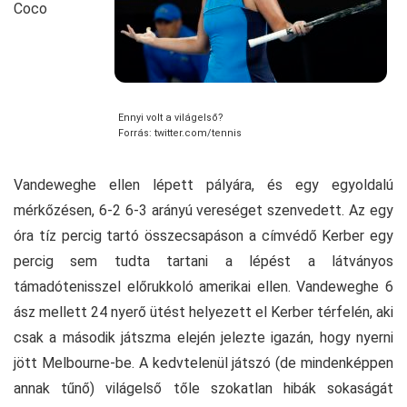
Coco
Ennyi volt a világelső?
Forrás: twitter.com/tennis
Vandeweghe ellen lépett pályára, és egy egyoldalú
mérkőzésen, 6-2 6-3 arányú vereséget szenvedett. Az egy
óra tíz percig tartó összecsapáson a címvédő Kerber egy
percig sem tudta tartani a lépést a látványos
támadótenisszel előrukkoló amerikai ellen. Vandeweghe 6
ász mellett 24 nyerő ütést helyezett el Kerber térfelén, aki
csak a második játszma elején jelezte igazán, hogy nyerni
jött Melbourne-be. A kedvtelenül játszó (de mindenképpen
annak tűnő) világelső tőle szokatlan hibák sokaságát