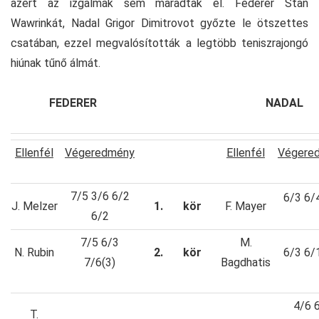
azért az izgalmak sem maradtak el. Federer Stan
Wawrinkát, Nadal Grigor Dimitrovot győzte le ötszettes
csatában, ezzel megvalósították a legtöbb teniszrajongó
hiúnak tűnő álmát.
FEDERER
NADAL
Ellenfél
Végeredmény
Ellenfél
Végere
7/5 3/6 6/2
6/3 6/
J. Melzer
1.
kör
F. Mayer
6/2
7/5 6/3
M.
N. Rubin
2.
kör
6/3 6/
7/6(3)
Bagdhatis
4/6 
T.