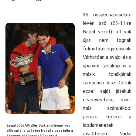
35. összecsapásukról
lévén szó (23-11-re
Nadal vezet) túl sok
újat nem fognak
felmutatni egymásnak.
Várhatóan a svájci és a
spanyol taktikája is a
másik fonákjának
támadása lesz. Céljuk
ezzel saját játékuk
érvényesítése, más-
más szándékból
persze. Federer a
labdamenetek
Legutóbbi AO-döntőjük emblematikus
pillanata: a győztes Nadal vigasztalja a
rövidítésére, Nadal
könnyeivel küszködő Federert