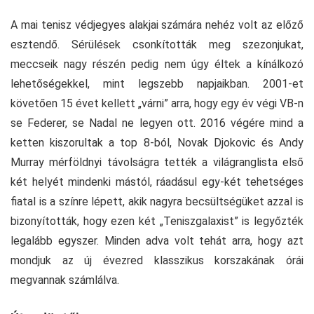
A mai tenisz védjegyes alakjai számára nehéz volt az előző
esztendő. Sérülések csonkították meg szezonjukat,
meccseik nagy részén pedig nem úgy éltek a kínálkozó
lehetőségekkel, mint legszebb napjaikban. 2001-et
követően 15 évet kellett „várni” arra, hogy egy év végi VB-n
se Federer, se Nadal ne legyen ott. 2016 végére mind a
ketten kiszorultak a top 8-ból, Novak Djokovic és Andy
Murray mérföldnyi távolságra tették a világranglista első
két helyét mindenki mástól, ráadásul egy-két tehetséges
fiatal is a színre lépett, akik nagyra becsültségüket azzal is
bizonyították, hogy ezen két „Teniszgalaxist” is legyőzték
legalább egyszer. Minden adva volt tehát arra, hogy azt
mondjuk az új évezred klasszikus korszakának órái
megvannak számlálva.