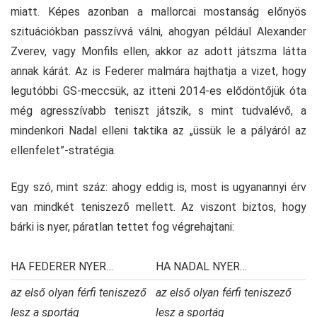
miatt. Képes azonban a mallorcai mostanság előnyös
szituációkban passzívvá válni, ahogyan például Alexander
Zverev, vagy Monfils ellen, akkor az adott játszma látta
annak kárát. Az is Federer malmára hajthatja a vizet, hogy
legutóbbi GS-meccsük, az itteni 2014-es elődöntőjük óta
még agresszívabb teniszt játszik, s mint tudvalévő, a
mindenkori Nadal elleni taktika az „üssük le a pályáról az
ellenfelet”-stratégia.
Egy szó, mint száz: ahogy eddig is, most is ugyanannyi érv
van mindkét teniszező mellett. Az viszont biztos, hogy
bárki is nyer, páratlan tettet fog végrehajtani:
HA FEDERER NYER…
HA NADAL NYER…
az első olyan férfi teniszező
az első olyan férfi teniszező
lesz a sportág
lesz a sportág