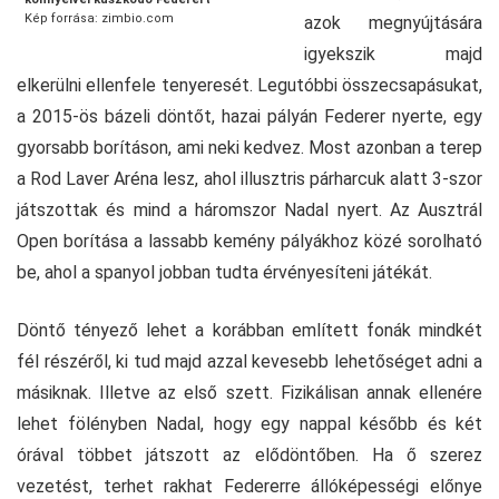
Kép forrása: zimbio.com
azok megnyújtására
igyekszik majd
elkerülni ellenfele tenyeresét. Legutóbbi összecsapásukat,
a 2015-ös bázeli döntőt, hazai pályán Federer nyerte, egy
gyorsabb borításon, ami neki kedvez. Most azonban a terep
a Rod Laver Aréna lesz, ahol illusztris párharcuk alatt 3-szor
játszottak és mind a háromszor Nadal nyert. Az Ausztrál
Open borítása a lassabb kemény pályákhoz közé sorolható
be, ahol a spanyol jobban tudta érvényesíteni játékát.
Döntő tényező lehet a korábban említett fonák mindkét
fél részéről, ki tud majd azzal kevesebb lehetőséget adni a
másiknak. Illetve az első szett. Fizikálisan annak ellenére
lehet fölényben Nadal, hogy egy nappal később és két
órával többet játszott az elődöntőben. Ha ő szerez
vezetést, terhet rakhat Federerre állóképességi előnye