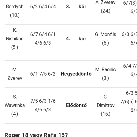
A. Zverev
6/7(3)
Berdych
6/2 6/4 6/4
3.
kör
(24.)
6/
(10.)
K.
6/7 6/4 6/1
G. Monfils
6/3 6/
Nishikori
4.
kör
4/6 6/3
(6.)
6/
(5.)
6/4 7/
M.
M. Raonic
6/1 7/5 6/2
Negyeddöntő
6/
Zverev
(3.)
6/3 
S.
G.
7/5 6/3 1/6
7/6(5) 
Wawrinka
Elődöntő
Dimitrov
4/6 6/3
6/
(4.)
(15.)
Roger 18 vagy Rafa 15?