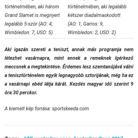
történelmében, aki három
történelmében, aki legalább
Grand Slamet is megnyert
kétszer diadalmaskodott
legalább 5-ször (AO: 4,
(AO: 1, Garros: 9,
Wimbledon: 7, USO: 5)
Wimbledon: 2, USO: 2)
Aki igazán szereti a teniszt, annak más programja nem
létezhet vasárnapra, mint ennek a remeknek ígérkező
meccsnek a megtekintése. Érdemes lesz szemtanújává válni
a tenisztörténelem egyik legnagyobb sztorijának, még ha ez
a vasárnapi ebéd látja kárát. Kezdés magyar idő szerint 9
óra 30 perckor.
A kiemelt kép forrása: sportskeeda.com