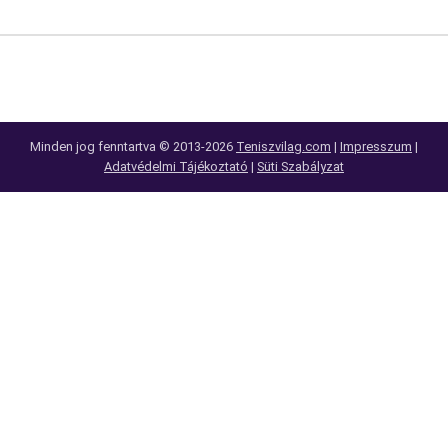
Minden jog fenntartva © 2013-2026
Teniszvilag.com
|
Impresszum
|
Adatvédelmi Tájékoztató
|
Süti Szabályzat