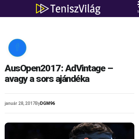

AusOpen2017: AdVintage –
avagy a sors ajándéka
január 28, 2017
By
DGM96