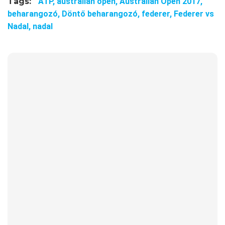
Tags:
ATP,
australian open,
Australian Open 2017,
beharangozó,
Döntő beharangozó,
federer,
Federer vs
Nadal,
nadal