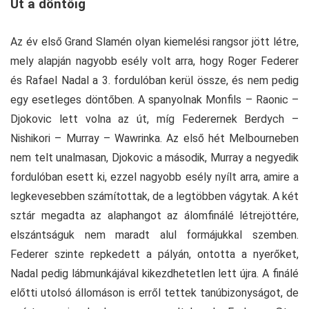
Út a döntőig
Az év első Grand Slamén olyan kiemelési rangsor jött létre,
mely alapján nagyobb esély volt arra, hogy Roger Federer
és Rafael Nadal a 3. fordulóban kerül össze, és nem pedig
egy esetleges döntőben. A spanyolnak Monfils – Raonic –
Djokovic lett volna az út, míg Federernek Berdych –
Nishikori – Murray – Wawrinka. Az első hét Melbourneben
nem telt unalmasan, Djokovic a második, Murray a negyedik
fordulóban esett ki, ezzel nagyobb esély nyílt arra, amire a
legkevesebben számítottak, de a legtöbben vágytak. A két
sztár megadta az alaphangot az álomfinálé létrejöttére,
elszántságuk nem maradt alul formájukkal szemben.
Federer szinte repkedett a pályán, ontotta a nyerőket,
Nadal pedig lábmunkájával kikezdhetetlen lett újra. A finálé
előtti utolsó állomáson is erről tettek tanúbizonyságot, de