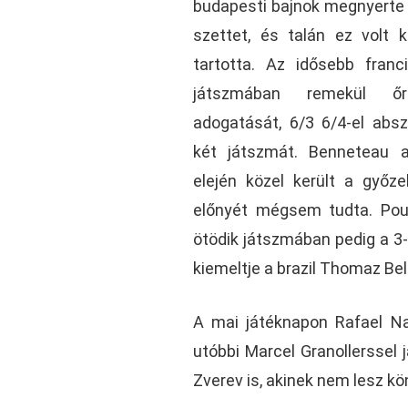
budapesti bajnok megnyerte 
szettet, és talán ez volt 
tartotta. Az idősebb fran
játszmában remekül ő
adogatását, 6/3 6/4-el absz
két játszmát. Benneteau 
elején közel került a győze
előnyét mégsem tudta. Poui
ötödik játszmában pedig a 3-
kiemeltje a brazil Thomaz Bel
A mai játéknapon Rafael Nad
utóbbi Marcel Granollerssel 
Zverev is, akinek nem lesz k