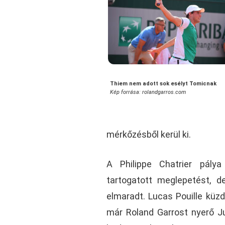
Thiem nem adott sok esélyt Tomicnak
Kép forrása: rolandgarros.com
mérkőzésből kerül ki.
A Philippe Chatrier pály
tartogatott meglepetést, 
elmaradt. Lucas Pouille küz
már Roland Garrost nyerő Ju