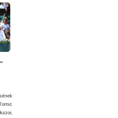
an
sének
Tomic
kszor,