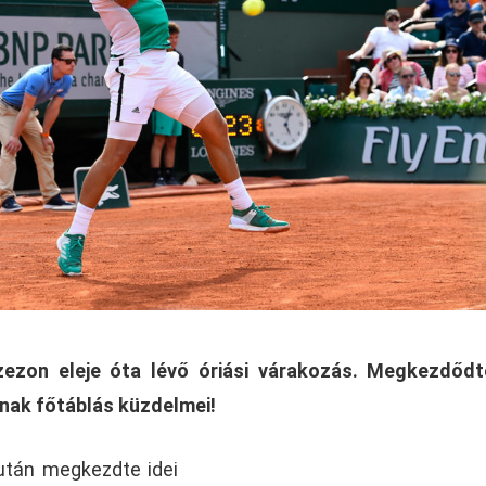
zezon eleje óta lévő óriási várakozás. Megkezdődt
nak főtáblás küzdelmei!
lután megkezdte idei