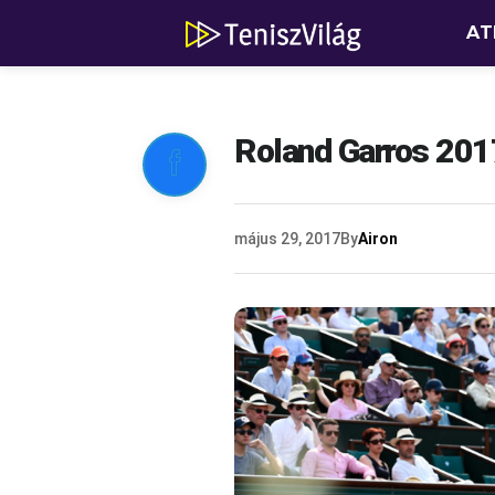
AT
Roland Garros 2017

május 29, 2017
By
Airon