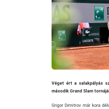
Véget ért a salakpályás s
második Grand Slam tornájá
Grigor Dimitrov már kora dé