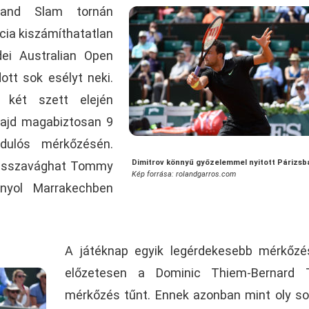
rand Slam tornán
ncia kiszámíthatatlan
dei Australian Open
tt sok esélyt neki.
 két szett elején
majd magabiztosan 9
rdulós mérkőzésén.
Dimitrov könnyű győzelemmel nyitott Párizsb
 visszavághat Tommy
Kép forrása: rolandgarros.com
nyol Marrakechben
A játéknap egyik legérdekesebb mérkőzé
előzetesen a Dominic Thiem-Bernard 
mérkőzés tűnt. Ennek azonban mint oly so