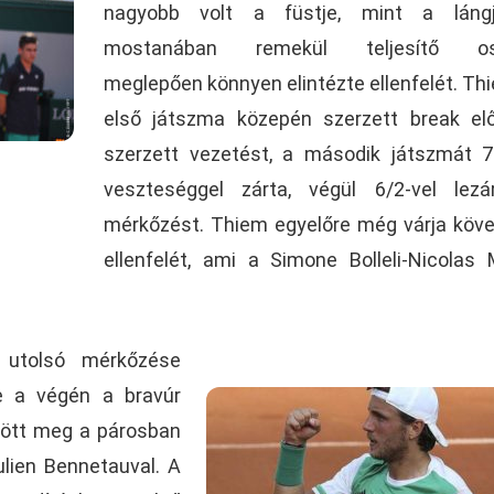
nagyobb volt a füstje, mint a láng
mostanában remekül teljesítő os
meglepően könnyen elintézte ellenfelét. Th
első játszma közepén szerzett break el
szerzett vezetést, a második játszmát 
veszteséggel zárta, végül 6/2-vel lezá
mérkőzést. Thiem egyelőre még várja köv
ellenfelét, ami a Simone Bolleli-Nicolas
a utolsó mérkőzése
de a végén a bravúr
dött meg a párosban
lien Bennetauval. A