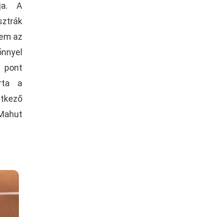
ja. A
ztrák
iem az
őnnyel
7 pont
rta a
etkező
 Mahut