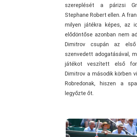
szereplését a párizsi G
Stephane Robert ellen. A fra
milyen játékra képes, az i
elődöntőse azonban nem ado
Dimitrov csupán az első
szenvedett adogatásával, 
játékot veszített első fo
Dimitrov a második körben
Robredonak, hiszen a spa
legyőzte őt.