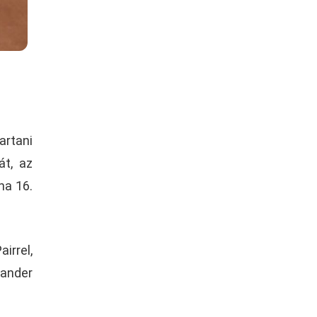
artani
át, az
na 16.
irrel,
xander