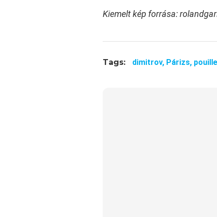
Kiemelt kép forrása: rolandga
Tags:
dimitrov,
Párizs,
pouill