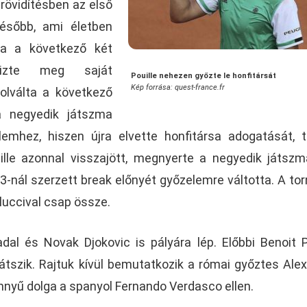
rövidítésben az első
később, ami életben
cia a következő két
rizte meg saját
Pouille nehezen győzte le honfitársát
Kép forrása: quest-france.fr
olválta a következő
a negyedik játszma
lemhez, hiszen újra elvette honfitársa adogatását, t
lle azonnal visszajött, megnyerte a negyedik játszm
3-nál szerzett break előnyét győzelemre váltotta. A tor
luccival csap össze.
al és Novak Djokovic is pályára lép. Előbbi Benoit Pa
játszik. Rajtuk kívül bemutatkozik a római győztes Ale
önnyű dolga a spanyol Fernando Verdasco ellen.