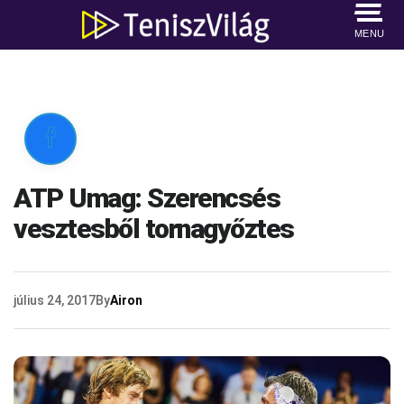
MENU

ATP Umag: Szerencsés
vesztesből tornagyőztes
július 24, 2017
By
Airon