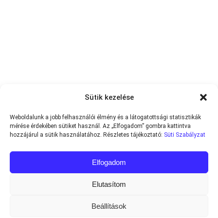
Sütik kezelése
Weboldalunk a jobb felhasználói élmény és a látogatottsági statisztikák
mérése érdekében sütiket használ. Az „Elfogadom” gombra kattintva
hozzájárul a sütik használatához. Részletes tájékoztató:
Süti Szabályzat
Elfogadom
Elutasítom
Beállítások
Minden jog fenntartva © 2013-2026
Teniszvilag.com
|
Impresszum
|
Adatvédelmi Tájékoztató
|
Süti Szabályzat