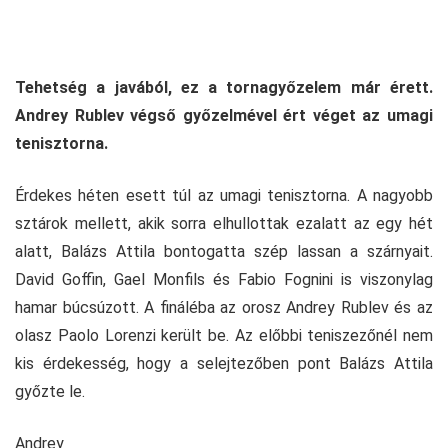
Tehetség a javából, ez a tornagyőzelem már érett.
Andrey Rublev végső győzelmével ért véget az umagi
tenisztorna.
Érdekes héten esett túl az umagi tenisztorna. A nagyobb
sztárok mellett, akik sorra elhullottak ezalatt az egy hét
alatt, Balázs Attila bontogatta szép lassan a szárnyait.
David Goffin, Gael Monfils és Fabio Fognini is viszonylag
hamar búcsúzott. A fináléba az orosz Andrey Rublev és az
olasz Paolo Lorenzi került be. Az előbbi teniszezőnél nem
kis érdekesség, hogy a selejtezőben pont Balázs Attila
győzte le.
Andrey