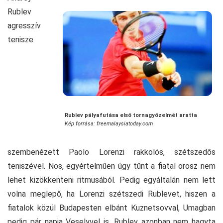
Rublev
agresszív
tenisze
Rublev pályafutása első tornagyőzelmét aratta
Kép forrása: freemalaysiatoday.com
szembenézett Paolo Lorenzi rakkolós, szétszedős
teniszével. Nos, egyértelműen úgy tűnt a fiatal orosz nem
lehet kizökkenteni ritmusából. Pedig egyáltalán nem lett
volna meglepő, ha Lorenzi szétszedi Rublevet, hiszen a
fiatalok közül Budapesten elbánt Kuznetsovval, Umagban
pedig pár napja Veselyvel is. Rublev azonban nem hagyta