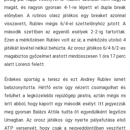
magát, és nagyon gyorsan 4-1-re lépett el dupla break
előnyben. A rutinos olasz játékos egy breaket azonnal
visszavett, Rublev mégis 6/4-el szettelőnyhöz jutott. A
második szettben az egyenlő esélyek 2-2-ig tartottak.
Ezen a mérkőzésen Rublev volt az úr, a mérkőzés utolsó 4
játékát kivétel nélkül behúzta. Az orosz játékos 6/4 6/2-es
magabiztos győzelmet aratott mindösszesen 1 óra 17 perc
alatt Lorenzi felett.
Érdekes sportág a tenisz és ezt Andrey Rublev ismét
bebizonyította. Hétfő este úgy nézett csomagolhat és
felülhet a legközelebbi repülőgép járatra, aztán mégis mi
lett abból, hogy kapott egy második esélyt. Itt jegyezzük
meg gyorsan Balázs Attila tudta őt egyedüliként legyőzni
Umagban. Az orosz játékos úgy nyerte pályafutása első
ATP versenyét, hogy csak a negyeddöntőben veszített