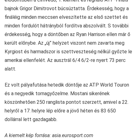
bajnok Grigor Dimitrovot búcsúztatta. Érdekesség, hogy a
fináléig minden meccsen elveszítette az első szettet és
minden fordulót hátrányból fordítva abszolvált. S további
érdekesség, hogy a döntőben az Ryan Harrison ellen már ő
került előnybe. Az „új” helyzet viszont nem zavarta meg
Kyrgiost és harmadszor is szettveszteség nélkül győzte le
amerikai ellenfelét. Az ausztrál 6/4 6/2-re nyert 73 perc
alatt.
Ez volt pályafutása hetedik döntője az ATP World Touron
és a negyedik tornagyőzelme. Mostani sikerének
köszönhetően 250 ranglista pontot szerzett, amivel a 22.
helyről a 17. helyre lép előre a jövő héten és 83 650
dollárral lett gazdagabb.
A kiemelt kép forrása: asia.eurosport.com