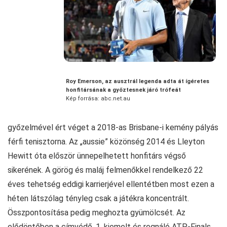
Roy Emerson, az ausztrál legenda adta át ígéretes
honfitársának a győztesnek járó trófeát
Kép forrása: abc.net.au
győzelmével ért véget a 2018-as Brisbane-i kemény pályás
férfi tenisztorna. Az „aussie” közönség 2014 és Lleyton
Hewitt óta először ünnepelhetett honfitárs végső
sikerének. A görög és maláj felmenőkkel rendelkező 22
éves tehetség eddigi karrierjével ellentétben most ezen a
héten látszólag tényleg csak a játékra koncentrált.
Összpontosítása pedig meghozta gyümölcsét. Az
elődöntőben a címvédő, 1. kiemelt és regnáló ATP-Finals