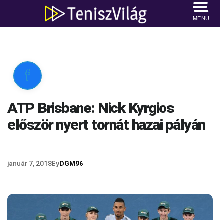
MENU

ATP Brisbane: Nick Kyrgios
először nyert tornát hazai pályán
január 7, 2018
By
DGM96