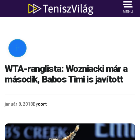
MENU

WTA-ranglista: Wozniacki már a
második, Babos Timi is javított
január 8, 2018
By
cort