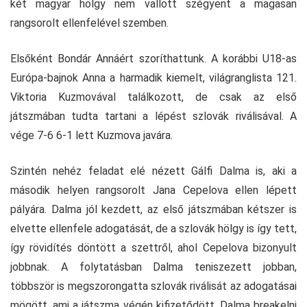
két magyar hölgy nem vallott szégyent a magasan
rangsorolt ellenfelével szemben.
Elsőként Bondár Annáért szoríthattunk. A korábbi U18-as
Európa-bajnok Anna a harmadik kiemelt, világranglista 121.
Viktoria Kuzmovával találkozott, de csak az első
játszmában tudta tartani a lépést szlovák riválisával. A
vége 7-6 6-1 lett Kuzmova javára.
Szintén nehéz feladat elé nézett Gálfi Dalma is, aki a
második helyen rangsorolt Jana Cepelova ellen lépett
pályára. Dalma jól kezdett, az első játszmában kétszer is
elvette ellenfele adogatását, de a szlovák hölgy is így tett,
így rövidítés döntött a szettről, ahol Cepelova bizonyult
jobbnak. A folytatásban Dalma teniszezett jobban,
többször is megszorongatta szlovák riválisát az adogatásai
mögött, ami a játszma végén kifizetődött. Dalma breakelni