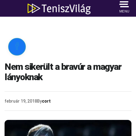
MENU

Nem sikerült a bravúr a magyar
lányoknak
február 19, 2018
By
cort