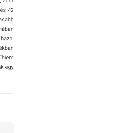
, amit
 és 42
gasabb
ómában
 hazai
tékban
 Thiem
ak egy