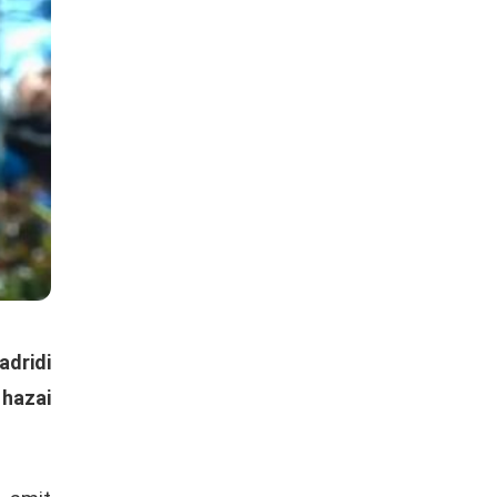
dridi
 hazai