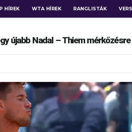
P HÍREK
WTA HÍREK
RANGLISTÁK
VER
l egy újabb Nadal – Thiem mérkőzésre