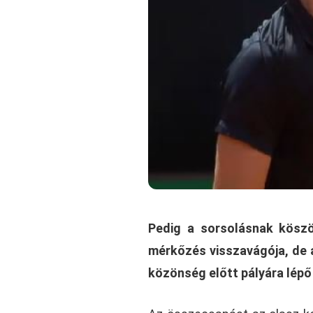
Pedig a sorsolásnak kösz
mérkőzés visszavágója, de a
közönség előtt pályára lépő 