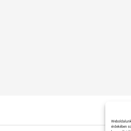
Weboldalunk 
érdekében sü