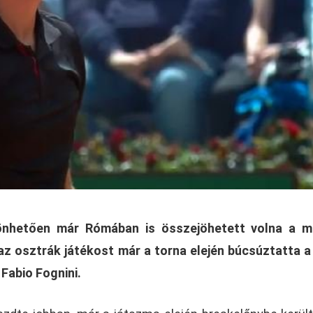
önhetően már Rómában is összejöhetett volna a ma
z osztrák játékost már a torna elején búcsúztatta a
Fabio Fognini.