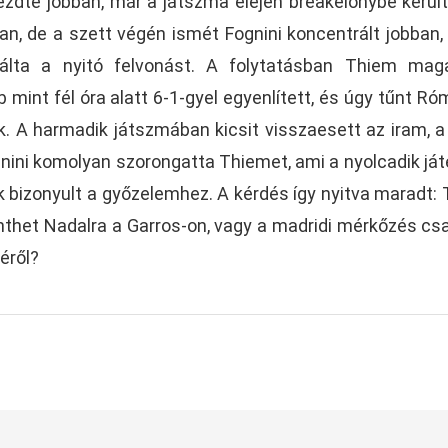
zdte jobban, már a játszma elején breakelőnybe került
n, de a szett végén ismét Fognini koncentrált jobban,
lválta a nyitó felvonást. A folytatásban Thiem ma
 mint fél óra alatt 6-1-gyel egyenlített, és úgy tűnt R
k. A harmadik játszmában kicsit visszaesett az iram, a
nini komolyan szorongatta Thiemet, ami a nyolcadik já
k bizonyult a győzelemhez. A kérdés így nyitva maradt:
nthet Nadalra a Garros-on, vagy a madridi mérkőzés cs
zéről?