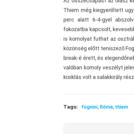
Az összecsapást az olasz ke
Thiem még kiegyenlített ugya
perc alatt 6-4-gyel abszo
fokozatba kapcsolt, kevesebb
is komolyat futhat az osztrá
közönség előtt teniszező Fog
break-é érett, és elegendőne
valóban komoly veszélyt jele
kisiklás volt a salakkirály rés
Tags:
fognini,
Róma,
thiem