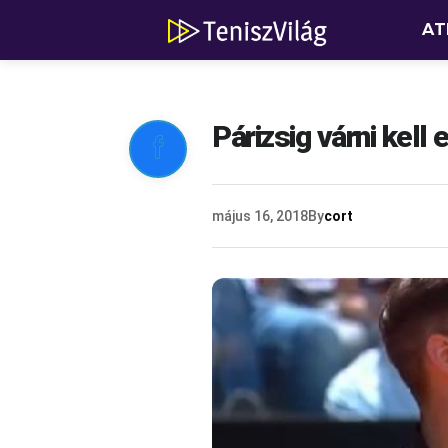
AT
Párizsig várni kel

május 16, 2018
By
cort