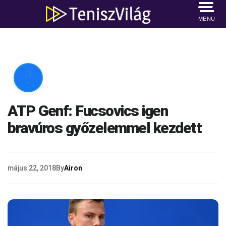
MENU

ATP Genf: Fucsovics igen
bravúros győzelemmel kezdett
május 22, 2018
By
Airon