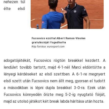
nehezen túl
élte első
Fucsovics ezúttal Albert Ramos-Vinolas
gratulációját fogadhatta
Kép forrása: eurosport.com
adogatójátékát, Fucsovics rögtön breakkel kezdett. A
lendület tovább tartott, majd 4-1-nél Marci eldöntötte a
lényegi kérdéseket az első szettben. A 6-1-re megnyert
első szett után Fucsovics nem állt meg, gyorsan el tudott
a másodikban is lépni dupla breakkel 3-0-ra. Ezek után
Fucsovics könnyedén őrizte meg 5-2-ig nyugtató fórját,
majd az utolsó játékot két break labda hárítása után hozta.