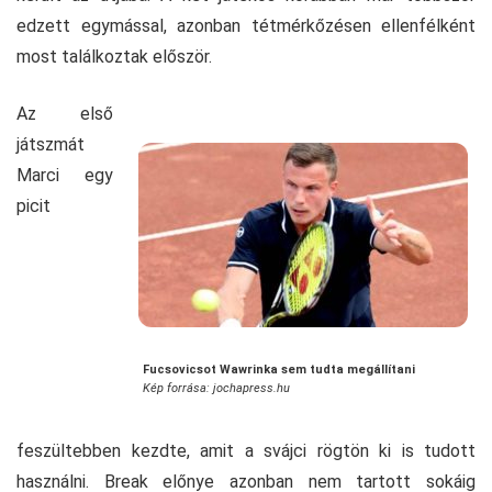
edzett egymással, azonban tétmérkőzésen ellenfélként
most találkoztak először.
Az első
játszmát
Marci egy
picit
Fucsovicsot Wawrinka sem tudta megállítani
Kép forrása: jochapress.hu
feszültebben kezdte, amit a svájci rögtön ki is tudott
használni. Break előnye azonban nem tartott sokáig