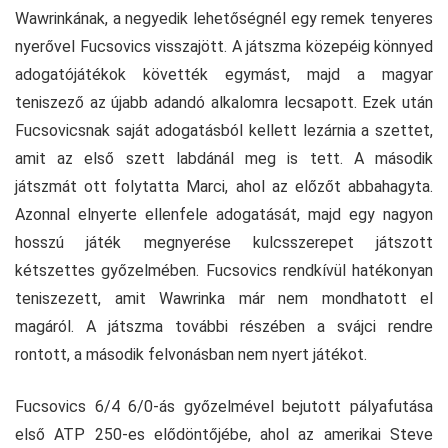
Wawrinkának, a negyedik lehetőségnél egy remek tenyeres
nyerővel Fucsovics visszajött. A játszma közepéig könnyed
adogatójátékok követték egymást, majd a magyar
teniszező az újabb adandó alkalomra lecsapott. Ezek után
Fucsovicsnak saját adogatásból kellett lezárnia a szettet,
amit az első szett labdánál meg is tett. A második
játszmát ott folytatta Marci, ahol az előzőt abbahagyta.
Azonnal elnyerte ellenfele adogatását, majd egy nagyon
hosszú játék megnyerése kulcsszerepet játszott
kétszettes győzelmében. Fucsovics rendkívül hatékonyan
teniszezett, amit Wawrinka már nem mondhatott el
magáról. A játszma további részében a svájci rendre
rontott, a második felvonásban nem nyert játékot.
Fucsovics 6/4 6/0-ás győzelmével bejutott pályafutása
első ATP 250-es elődöntőjébe, ahol az amerikai Steve