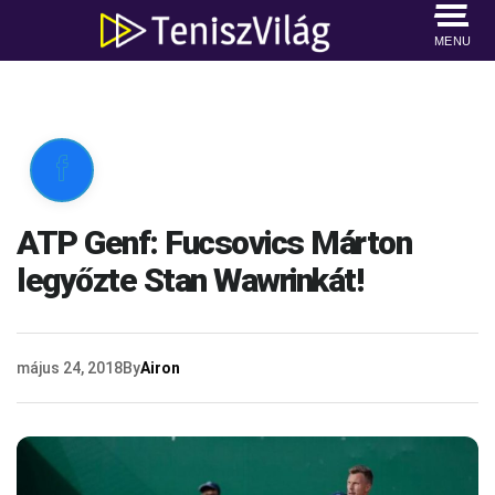
MENU

ATP Genf: Fucsovics Márton
legyőzte Stan Wawrinkát!
május 24, 2018
By
Airon