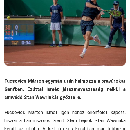
Fucsovics Márton egymás után halmozza a bravúrokat
Genfben. Ezúttal ismét játszmaveszteség nélkül a
címvédő Stan Wawrinkát győzte le.
Fucsovics Márton ismét igen nehéz ellenfelet kapott,
hiszen a háromszoros Grand Slam bajnok Stan Wawrinka
került az útjába. A két játékos korábban már többször