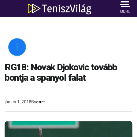
MENU

RG18: Novak Djokovic tovább
bontja a spanyol falat
június 1, 2018
By
cort