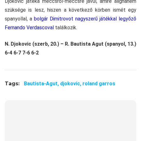
Djokovic játéka meccsről-meccsre javul, amire alighanem
szüksége is lesz, hiszen a következő körben ismét egy
spanyollal, a
bolgár Dimitrovot nagyszerű játékkal legyőző
Fernando Verdascoval
találkozik.
N. Djokovic (szerb, 20.) – R. Bautista Agut (spanyol, 13.)
6-4 6-7 7-6 6-2
Tags:
Bautista-Agut,
djokovic,
roland garros