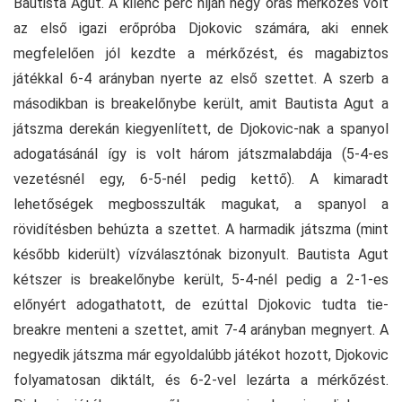
Bautista Agut. A kilenc perc híján négy órás mérkőzés volt
az első igazi erőpróba Djokovic számára, aki ennek
megfelelően jól kezdte a mérkőzést, és magabiztos
játékkal 6-4 arányban nyerte az első szettet. A szerb a
másodikban is breakelőnybe került, amit Bautista Agut a
játszma derekán kiegyenlített, de Djokovic-nak a spanyol
adogatásánál így is volt három játszmalabdája (5-4-es
vezetésnél egy, 6-5-nél pedig kettő). A kimaradt
lehetőségek megbosszulták magukat, a spanyol a
rövidítésben behúzta a szettet. A harmadik játszma (mint
később kiderült) vízválasztónak bizonyult. Bautista Agut
kétszer is breakelőnybe került, 5-4-nél pedig a 2-1-es
előnyért adogathatott, de ezúttal Djokovic tudta tie-
breakre menteni a szettet, amit 7-4 arányban megnyert. A
negyedik játszma már egyoldalúbb játékot hozott, Djokovic
folyamatosan diktált, és 6-2-vel lezárta a mérkőzést.