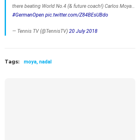
there beating World No.4 (& future coach!) Carlos Moya…
#GermanOpen
pic.twitter.com/Z84BEsUBdo
— Tennis TV (@TennisTV)
20 July 2018
Tags:
moya,
nadal