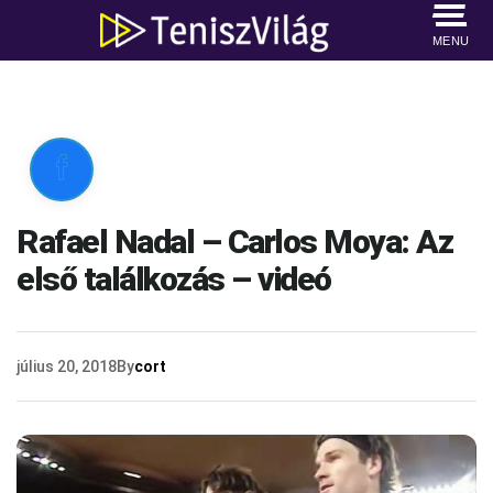
MENU

Rafael Nadal – Carlos Moya: Az
első találkozás – videó
július 20, 2018
By
cort