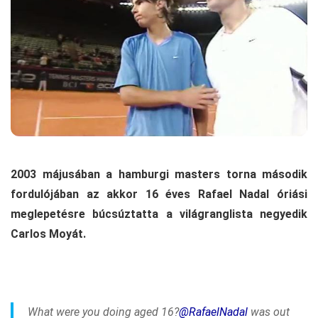
2003 májusában a hamburgi masters torna második
fordulójában az akkor 16 éves Rafael Nadal óriási
meglepetésre búcsúztatta a világranglista negyedik
Carlos Moyát.
What were you doing aged 16?
@RafaelNadal
was out