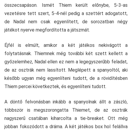
összecsapáson. Ismét Thiem került előnybe, 5-3-as
vezetésre tett szert, 5-4-nél pedig a szettért adogatott,
de Nadal nem csak egyenlített, de sorozatban négy
játékot nyerve megfordította a játszmát.
Éjfél is elmúlt, amikor a két játékos nekivágott a
folytatásnak. Thiemnek még további két szett kellett a
győzelemhez, Nadal ellen ez nem a legegyszerűbb feladat,
de az osztrák nem lassított. Meglépett a spanyoltól, aki
később ugyan még egyenlíteni tudott, de a rövidítésben
Thiem percei következtek, és egyenlíteni tudott.
A döntő felvonásban inkább a spanyolnak állt a zászló,
többször is megszorongatta Thiemet, de az osztrák
nagyszerű csatában kiharcolta a tie-breaket. Ott még
jobban fokozódott a dráma. A két játékos box hol felállva