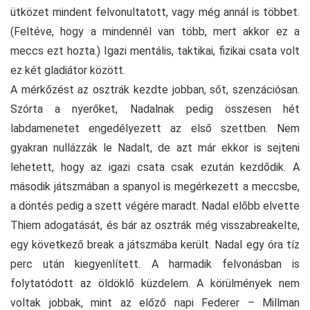
ütközet mindent felvonultatott, vagy még annál is többet.
(Feltéve, hogy a mindennél van több, mert akkor ez a
meccs ezt hozta.) Igazi mentális, taktikai, fizikai csata volt
ez két gladiátor között.
A mérkőzést az osztrák kezdte jobban, sőt, szenzációsan.
Szórta a nyerőket, Nadalnak pedig összesen hét
labdamenetet engedélyezett az első szettben. Nem
gyakran nullázzák le Nadalt, de azt már ekkor is sejteni
lehetett, hogy az igazi csata csak ezután kezdődik. A
második játszmában a spanyol is megérkezett a meccsbe,
a döntés pedig a szett végére maradt. Nadal előbb elvette
Thiem adogatását, és bár az osztrák még visszabreakelte,
egy következő break a játszmába került. Nadal egy óra tíz
perc után kiegyenlített. A harmadik felvonásban is
folytatódott az öldöklő küzdelem. A körülmények nem
voltak jobbak, mint az előző napi Federer – Millman