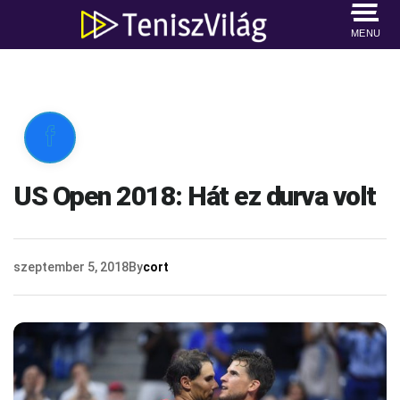
MENU

US Open 2018: Hát ez durva volt
szeptember 5, 2018
By
cort