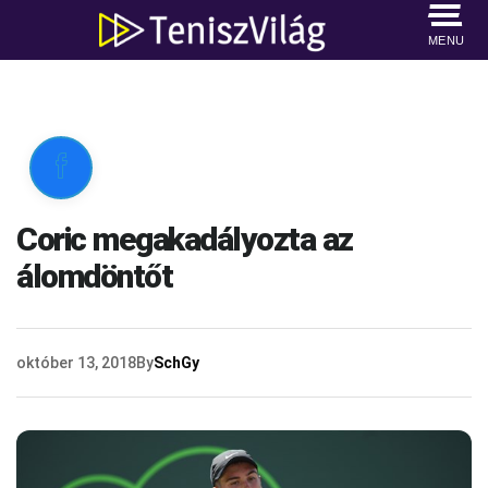
MENU

Coric megakadályozta az
álomdöntőt
október 13, 2018
By
SchGy