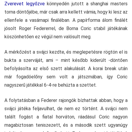
Zverevet legyőzve
könnyedén jutott a shanghai masters
torna döntőjébe, már csak arra kellett várnia, hogy ki lesz az
ellenfele a vasárnapi fináléban. A papírforma álom finálét
jósolt Roger Federerrel, de Borna Coric stabil játékának
köszönhetően ez végül nem valósult meg.
A mérkőzést a svájci kezdte, és meglepetésre rögtön el is
bukta a szerváját, ami – mint később kiderült -döntően
befolyásolta az első szett alakulását. A korai break után
már fogadóelőny sem volt a játszmában, így Coric
nagyszerű játékkal 6-4-re behúzta a szettet.
A folytatásban a Federer rajongók bízhattak abban, hogy a
svájci játéka feljavulhat, de nem ez történt. A svájci nem
talált fogást a fiatal horváton, ráadásul Coric nagyon
magabiztosan teniszezett, és a második szett ugyanúgy