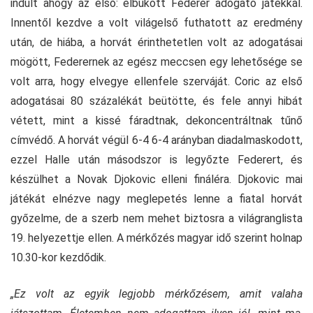
indult ahogy az első: elbukott Federer adogató játékkal.
Innentől kezdve a volt világelső futhatott az eredmény
után, de hiába, a horvát érinthetetlen volt az adogatásai
mögött, Federernek az egész meccsen egy lehetősége se
volt arra, hogy elvegye ellenfele szerváját. Coric az első
adogatásai 80 százalékát beütötte, és fele annyi hibát
vétett, mint a kissé fáradtnak, dekoncentráltnak tűnő
címvédő. A horvát végül 6-4 6-4 arányban diadalmaskodott,
ezzel Halle után másodszor is legyőzte Federert, és
készülhet a Novak Djokovic elleni fináléra. Djokovic mai
játékát elnézve nagy meglepetés lenne a fiatal horvát
győzelme, de a szerb nem mehet biztosra a világranglista
19. helyezettje ellen. A mérkőzés magyar idő szerint holnap
10.30-kor kezdődik.
„Ez volt az egyik legjobb mérkőzésem, amit valaha