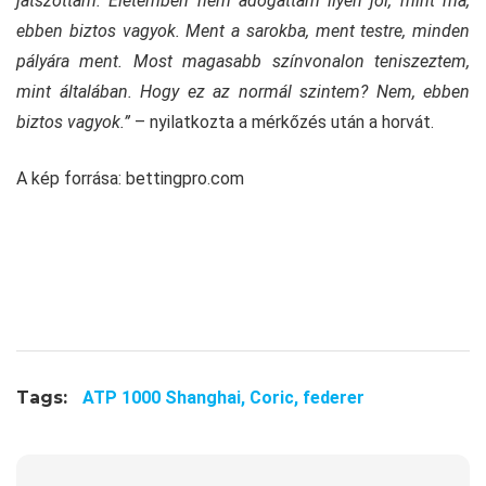
játszottam. Életemben nem adogattam ilyen jól, mint ma,
ebben biztos vagyok. Ment a sarokba, ment testre, minden
pályára ment. Most magasabb színvonalon teniszeztem,
mint általában. Hogy ez az normál szintem? Nem, ebben
biztos vagyok.”
– nyilatkozta a mérkőzés után a horvát.
A kép forrása: bettingpro.com
Tags:
ATP 1000 Shanghai,
Coric,
federer