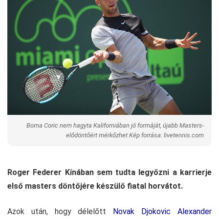
Borna Coric nem hagyta Kaliforniában jó formáját, újabb Masters-
elődöntőért mérkőzhet Kép forrása: livetennis.com
Roger Federer Kínában sem tudta legyőzni a karrierje
első masters döntőjére készülő fiatal horvátot.
Azok után, hogy délelőtt
Novak Djokovic Alexander