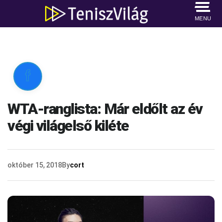
MENU

WTA-ranglista: Már eldőlt az év
végi világelső kiléte
október 15, 2018
By
cort