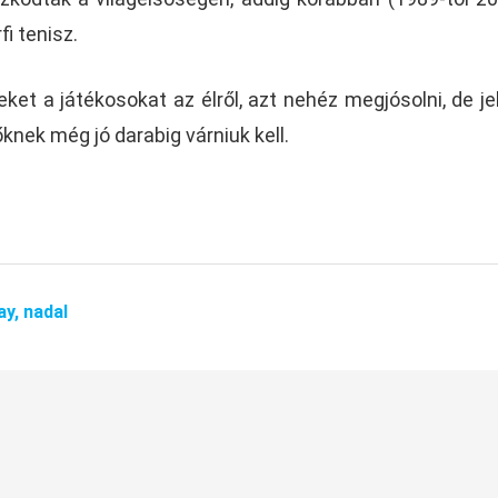
fi tenisz.
zeket a játékosokat az élről, azt nehéz megjósolni, de je
őknek még jó darabig várniuk kell.
ay,
nadal