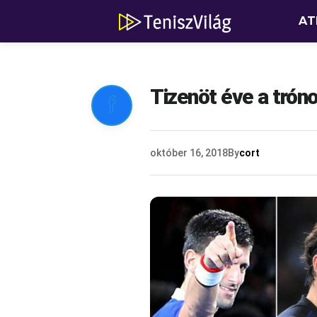
AT
Tizenöt éve a trón

október 16, 2018
By
cort