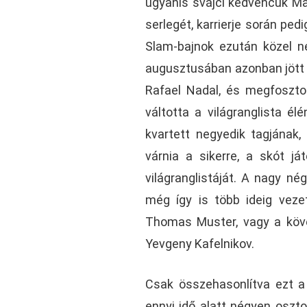
ugyanis svájci kedvencük Mar
serlegét, karrierje során pe
Slam-bajnok ezután közel nég
augusztusában azonban jött 
Rafael Nadal, és megfoszto
váltotta a világranglista él
kvartett negyedik tagjának
várnia a sikerre, a skót já
világranglistáját. A nagy né
még így is több ideig vezet
Thomas Muster, vagy a köve
Yevgeny Kafelnikov.
Csak összehasonlítva ezt a 
ennyi idő alatt négyen oszto