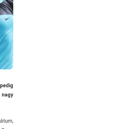
 pedig
a nagy
dátum,