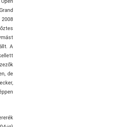
n Open
 Grand
, 2008
yőztes
gymást
llt. A
ellett
szezők
en, de
ecker,
 éppen
ererék
04-ig)