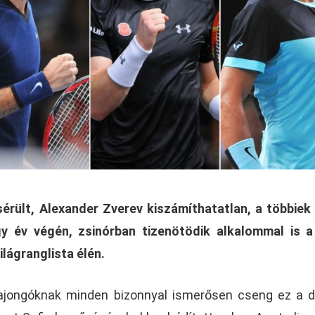
érült, Alexander Zverev kiszámíthatatlan, a többiek
gy év végén, zsinórban tizenötödik alkalommal is 
ilágranglista élén.
 rajongóknak minden bizonnyal ismerősen cseng ez a 