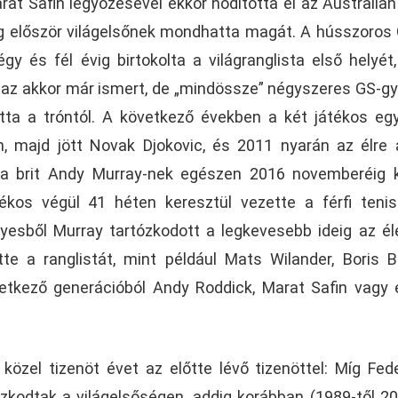
at Safin legyőzésével ekkor hódította el az Australia
dig először világelsőnek mondhatta magát. A hússzoros
y és fél évig birtokolta a világranglista első helyét
az akkor már ismert, de „mindössze” négyszeres GS-g
tta a tróntól. A következő években a két játékos e
én, majd jött Novak Djokovic, és 2011 nyarán az élre á
, a brit Andy Murray-nek egészen 2016 novemberéig k
tékos végül 41 héten keresztül vezette a férfi teni
gyesből Murray tartózkodott a legkevesebb ideig az él
te a ranglistát, mint például Mats Wilander, Boris B
tkező generációból Andy Roddick, Marat Safin vagy
közel tizenöt évet az előtte lévő tizenöttel: Míg Fed
zkodtak a világelsőségen, addig korábban (1989-től 20