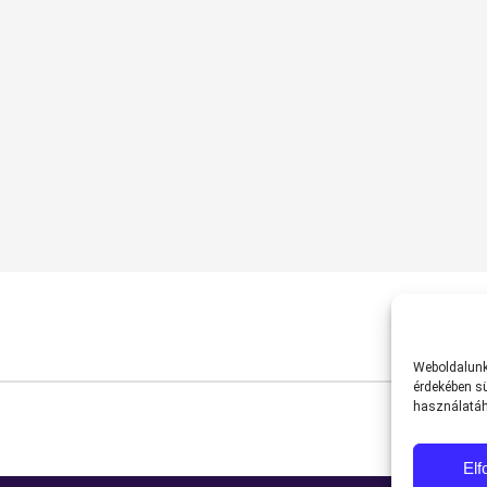
Weboldalunk 
érdekében sü
használatáh
El