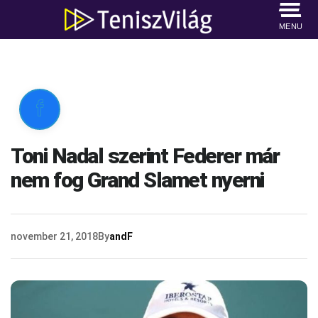
MENU

Toni Nadal szerint Federer már
nem fog Grand Slamet nyerni
november 21, 2018
By
andF