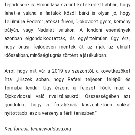
fejlődésére is. Elmondása szerint kételkedett abban, hogy
lehet-e valaha a fiatalok közól bárki is olyan jó, hogy
felülmúlja Federer játékát füvön, Djokovicét gyors, kemény
pályán, vagy Nadalét salakon. A londoni események
azonban elgondolkodtatták, és egyértelműen úgy érzi,
hogy óriási fejlődésen mentek át az ifjak az elmúlt
időszakban, minőségi ugrás történt a játékukban.
Arról, hogy mit vár a 2019-es szezontól, a következőket
írta: „Hiszek abban, hogy Rafael teljesen felépül és
formába lendül. Úgy érzem, új fejezet íródik majd a
Djokoviccsal való rivalizálásukról. Összességében azt
gondolom, hogy a fiataloknak köszönhetően sokkal
nyitottabb lesz a verseny a férfi teniszben.”
Kép forrása: tennisworldusa.org