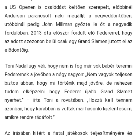
a US Openen is csalódást keltően szerepelt, előbbinél
Anderson parancsolt neki megálljt a negyeddöntőben,
utóbbinál pedig John Millman győzte le őt a negyedik
fordulóban. 2013 óta először fordult elő Federerrel, hogy
az adott szezonon belül csak egy Grand Slamen jutott el az
elődöntőig.
Toni Nadal úgy véli, hogy nem is fog már sok babér teremni
Federernek a jövőben a négy nagyon: „Nem vagyok teljesen
biztos abban, hogy mi történik majd jövőre, de nehezen
tudom elképzelni, hogy Federer újabb Grand Slamet
nyerhet.” – írta Toni a rovatában. „Hozzá kell tennem
azonban, hogy korábban is voltak már hasonló kijelentéseim,
amikre rendre rácáfolt.”
Az írásában kitért a fiatal játékosok teljesítményére és