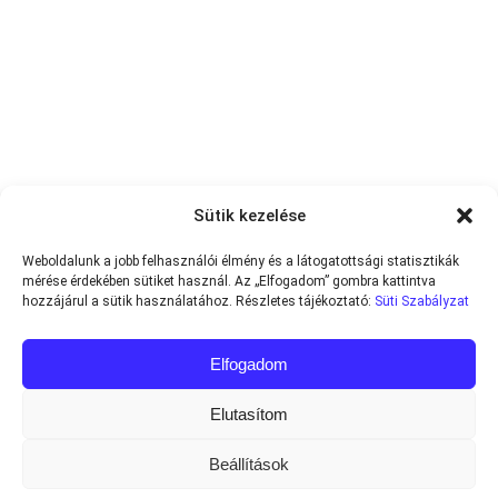
Sütik kezelése
Weboldalunk a jobb felhasználói élmény és a látogatottsági statisztikák
mérése érdekében sütiket használ. Az „Elfogadom” gombra kattintva
hozzájárul a sütik használatához. Részletes tájékoztató:
Süti Szabályzat
Elfogadom
Elutasítom
Beállítások
Minden jog fenntartva © 2013-2026
Teniszvilag.com
|
Impresszum
|
Adatvédelmi Tájékoztató
|
Süti Szabályzat