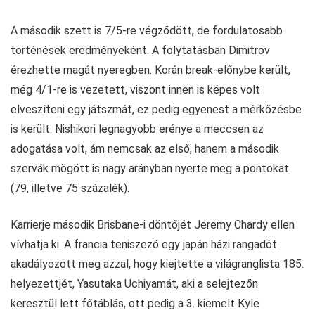
A második szett is 7/5-re végződött, de fordulatosabb
történések eredményeként. A folytatásban Dimitrov
érezhette magát nyeregben. Korán break-előnybe került,
még 4/1-re is vezetett, viszont innen is képes volt
elveszíteni egy játszmát, ez pedig egyenest a mérkőzésbe
is került. Nishikori legnagyobb erénye a meccsen az
adogatása volt, ám nemcsak az első, hanem a második
szervák mögött is nagy arányban nyerte meg a pontokat
(79, illetve 75 százalék).
Karrierje második Brisbane-i döntőjét Jeremy Chardy ellen
vívhatja ki. A francia teniszező egy japán házi rangadót
akadályozott meg azzal, hogy kiejtette a világranglista 185.
helyezettjét, Yasutaka Uchiyamát, aki a selejtezőn
keresztül lett főtáblás, ott pedig a 3. kiemelt Kyle