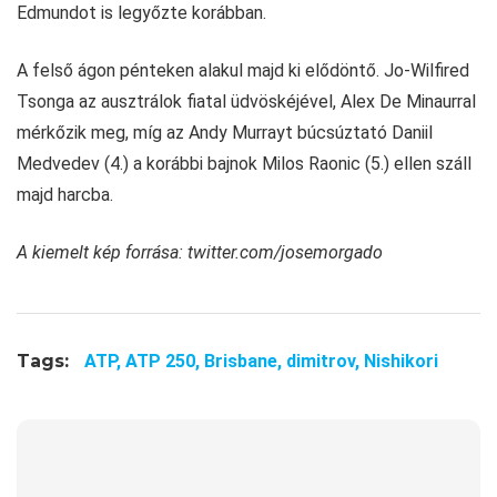
Edmundot is legyőzte korábban.
A felső ágon pénteken alakul majd ki elődöntő. Jo-Wilfired
Tsonga az ausztrálok fiatal üdvöskéjével, Alex De Minaurral
mérkőzik meg, míg az Andy Murrayt búcsúztató Daniil
Medvedev (4.) a korábbi bajnok Milos Raonic (5.) ellen száll
majd harcba.
A kiemelt kép forrása: twitter.com/josemorgado
Tags:
ATP,
ATP 250,
Brisbane,
dimitrov,
Nishikori