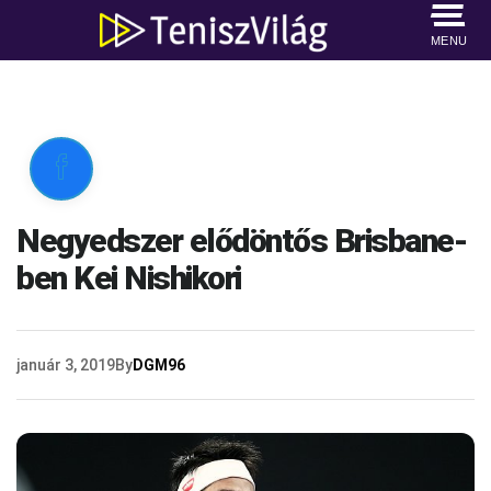
MENU

Negyedszer elődöntős Brisbane-
ben Kei Nishikori
január 3, 2019
By
DGM96