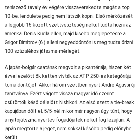
teniszező tavaly év végére visszaverekedte magát a top
10-be, lendülete pedig nem látszik kopni. Első mérkőzését
a legjobb 16 között szettveszteség nélkül tudta hozni az
amerikai Denis Kudla ellen, majd kisebb meglepetésre a
Grigor Dimitrov (6.) elleni negyeddöntőn is meg tudta őrizni
100 százalékos játszma-mérlegét.
A japán-bolgár csatának megvolt a pikantériája, hiszen két
évvel ezelőtt ők ketten vívták az ATP 250-es kategóriájú
torna döntőjét. Akkor három szettben nyert Andre Agassi új
tanítványa. Ezért vágott vissza magyar idő szerint
csütörtök késő délelőtt Nishikori. Az első szett a tie-break
kapujában dőlt el, 5/5-nél mikor már nagyon úgy tűnt, hogy
a nyitójátszma nyertes fogadójáték nélkül fog lezajlani. A
japán megtörte a jeget, nem sokkal később pedig előnybe
került.