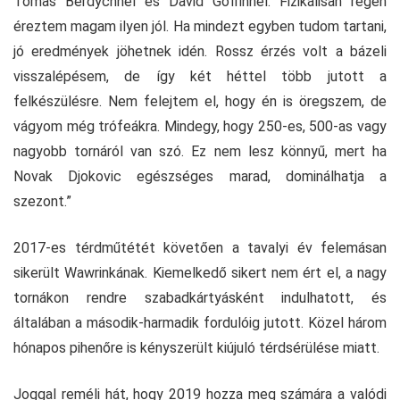
Tomas Berdychhel és David Goffinnel. Fizikálisan régen
éreztem magam ilyen jól. Ha mindezt egyben tudom tartani,
jó eredmények jöhetnek idén. Rossz érzés volt a bázeli
visszalépésem, de így két héttel több jutott a
felkészülésre. Nem felejtem el, hogy én is öregszem, de
vágyom még trófeákra. Mindegy, hogy 250-es, 500-as vagy
nagyobb tornáról van szó. Ez nem lesz könnyű, mert ha
Novak Djokovic egészséges marad, dominálhatja a
szezont.”
2017-es térdműtétét követően a tavalyi év felemásan
sikerült Wawrinkának. Kiemelkedő sikert nem ért el, a nagy
tornákon rendre szabadkártyásként indulhatott, és
általában a második-harmadik fordulóig jutott. Közel három
hónapos pihenőre is kényszerült kiújuló térdsérülése miatt.
Joggal reméli hát, hogy 2019 hozza meg számára a valódi