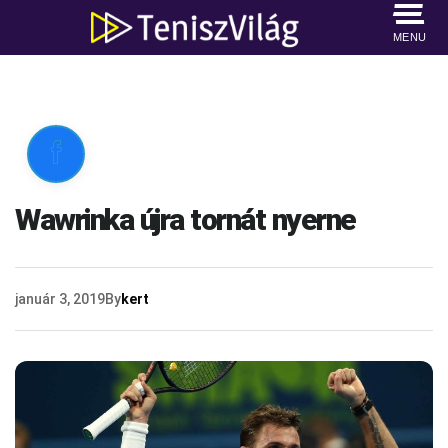
MENU

Wawrinka újra tornát nyerne
január 3, 2019
By
kert