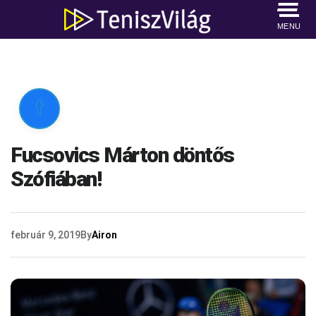
MENU

Fucsovics Márton döntős
Szófiában!
február 9, 2019
By
Airon