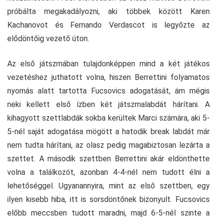
próbálta megakadályozni, aki többek között Karen
Kachanovot és Fernando Verdascot is legyőzte az
elődöntőig vezető úton.
Az első játszmában tulajdonképpen mind a két játékos
vezetéshez juthatott volna, hiszen Berrettini folyamatos
nyomás alatt tartotta Fucsovics adogatását, ám mégis
neki kellett első ízben két játszmalabdát hárítani. A
kihagyott szettlabdák sokba kerültek Marci számára, aki 5-
5-nél saját adogatása mögött a hatodik break labdát már
nem tudta hárítani, az olasz pedig magabiztosan lezárta a
szettet. A második szettben Berrettini akár eldönthette
volna a találkozót, azonban 4-4-nél nem tudott élni a
lehetőséggel. Ugyanannyira, mint az első szettben, egy
ilyen kisebb hiba, itt is sorsdöntőnek bizonyult. Fucsovics
előbb meccsben tudott maradni, majd 6-5-nél szinte a