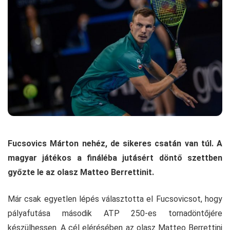
Fucsovics Márton nehéz, de sikeres csatán van túl. A
magyar játékos a fináléba jutásért döntő szettben
győzte le az olasz Matteo Berrettinit.
Már csak egyetlen lépés választotta el Fucsovicsot, hogy
pályafutása második ATP 250-es tornadöntőjére
készülhessen. A cél elérésében az olasz Matteo Berrettini