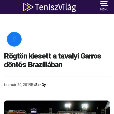
MENU

Rögtön kiesett a tavalyi Garros
döntős Brazíliában
február 20, 2019
By
SchGy