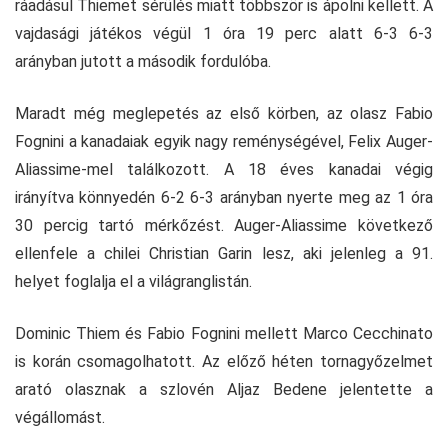
ráadásul Thiemet sérülés miatt többször is ápolni kellett. A
vajdasági játékos végül 1 óra 19 perc alatt 6-3 6-3
arányban jutott a második fordulóba.
Maradt még meglepetés az első körben, az olasz Fabio
Fognini a kanadaiak egyik nagy reménységével, Felix Auger-
Aliassime-mel találkozott. A 18 éves kanadai végig
irányítva könnyedén 6-2 6-3 arányban nyerte meg az 1 óra
30 percig tartó mérkőzést. Auger-Aliassime következő
ellenfele a chilei Christian Garin lesz, aki jelenleg a 91.
helyet foglalja el a világranglistán.
Dominic Thiem és Fabio Fognini mellett Marco Cecchinato
is korán csomagolhatott. Az előző héten tornagyőzelmet
arató olasznak a szlovén Aljaz Bedene jelentette a
végállomást.