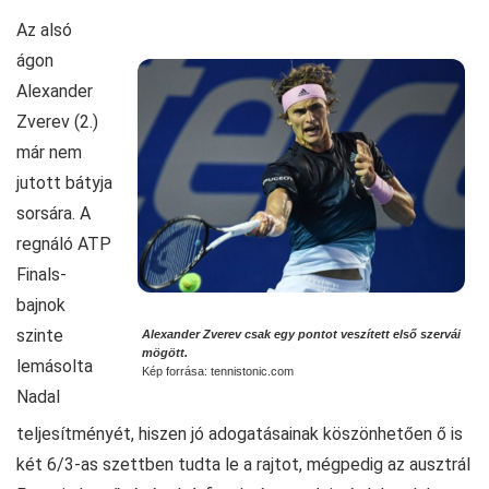
Az alsó
ágon
Alexander
Zverev (2.)
már nem
jutott bátyja
sorsára. A
regnáló ATP
Finals-
bajnok
szinte
Alexander Zverev csak egy pontot veszített első szervái
mögött.
lemásolta
Kép forrása: tennistonic.com
Nadal
teljesítményét, hiszen jó adogatásainak köszönhetően ő is
két 6/3-as szettben tudta le a rajtot, mégpedig az ausztrál