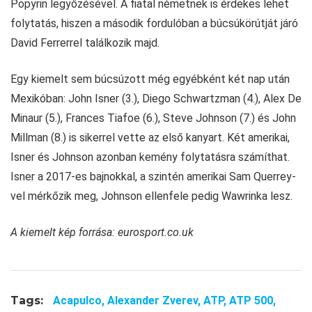
Popyrin legyőzésével. A fiatal németnek is érdekes lehet
folytatás, hiszen a második fordulóban a búcsúkörútját járó
David Ferrerrel találkozik majd.
Egy kiemelt sem búcsúzott még egyébként két nap után
Mexikóban: John Isner (3.), Diego Schwartzman (4.), Alex De
Minaur (5.), Frances Tiafoe (6.), Steve Johnson (7.) és John
Millman (8.) is sikerrel vette az első kanyart. Két amerikai,
Isner és Johnson azonban kemény folytatásra számíthat.
Isner a 2017-es bajnokkal, a szintén amerikai Sam Querrey-
vel mérkőzik meg, Johnson ellenfele pedig Wawrinka lesz.
A kiemelt kép forrása: eurosport.co.uk
Tags:
Acapulco,
Alexander Zverev,
ATP,
ATP 500,