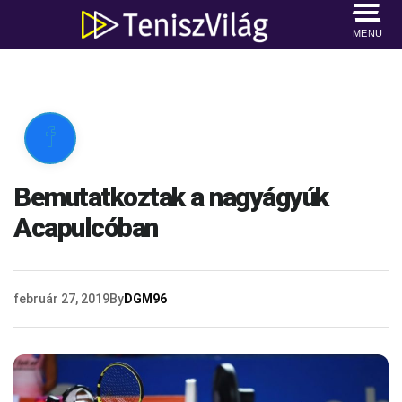
MENU

Bemutatkoztak a nagyágyúk
Acapulcóban
február 27, 2019
By
DGM96