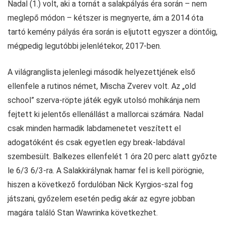
Nadal (1.) volt, aki a tornát a salakpályás éra során – nem
meglepő módon – kétszer is megnyerte, ám a 2014 óta
tartó kemény pályás éra során is eljutott egyszer a döntőig,
mégpedig legutóbbi jelenlétekor, 2017-ben.
A világranglista jelenlegi második helyezettjének első
ellenfele a rutinos német, Mischa Zverev volt. Az „old
school” szerva-röpte játék egyik utolsó mohikánja nem
fejtett ki jelentős ellenállást a mallorcai számára. Nadal
csak minden harmadik labdamenetet veszített el
adogatóként és csak egyetlen egy break-labdával
szembesült. Balkezes ellenfelét 1 óra 20 perc alatt győzte
le 6/3 6/3-ra. A Salakkirálynak hamar fel is kell pörögnie,
hiszen a következő fordulóban Nick Kyrgios-szal fog
játszani, győzelem esetén pedig akár az egyre jobban
magára találó Stan Wawrinka következhet.