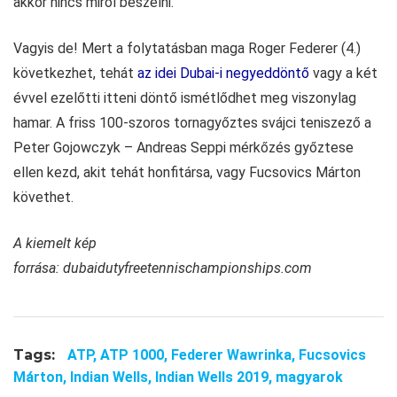
akkor nincs miről beszélni.
Vagyis de! Mert a folytatásban maga Roger Federer (4.)
következhet, tehát
az idei Dubai-i negyeddöntő
vagy a két
évvel ezelőtti itteni döntő ismétlődhet meg viszonylag
hamar. A friss 100-szoros tornagyőztes svájci teniszező a
Peter Gojowczyk – Andreas Seppi mérkőzés győztese
ellen kezd, akit tehát honfitársa, vagy Fucsovics Márton
követhet.
A kiemelt kép
forrása: dubaidutyfreetennischampionships.com
Tags:
ATP,
ATP 1000,
Federer Wawrinka,
Fucsovics
Márton,
Indian Wells,
Indian Wells 2019,
magyarok