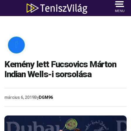
MENU

Kemény lett Fucsovics Márton
Indian Wells-i sorsolása
március 6, 2019
By
DGM96