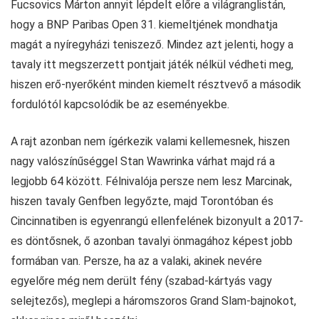
Fucsovics Márton annyit lépdelt előre a világranglistán,
hogy a BNP Paribas Open 31. kiemeltjének mondhatja
magát a nyíregyházi teniszező. Mindez azt jelenti, hogy a
tavaly itt megszerzett pontjait játék nélkül védheti meg,
hiszen erő-nyerőként minden kiemelt résztvevő a második
fordulótól kapcsolódik be az eseményekbe.
A rajt azonban nem ígérkezik valami kellemesnek, hiszen
nagy valószínűséggel Stan Wawrinka várhat majd rá a
legjobb 64 között. Félnivalója persze nem lesz Marcinak,
hiszen tavaly Genfben legyőzte, majd Torontóban és
Cincinnatiben is egyenrangú ellenfelének bizonyult a 2017-
es döntősnek, ő azonban tavalyi önmagához képest jobb
formában van. Persze, ha az a valaki, akinek nevére
egyelőre még nem derült fény (szabad-kártyás vagy
selejtezős), meglepi a háromszoros Grand Slam-bajnokot,