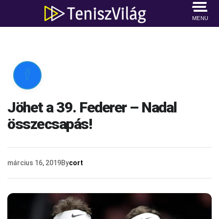
MENU

Jöhet a 39. Federer – Nadal
összecsapás!
március 16, 2019
By
cort