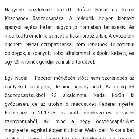
Nagyobb küzdelmet hozott Rafael Nadal és Karen
Khachanov összecsapása. A második helyen kiemelt
spanyol egész héten nagyon jó formában teniszezik, és
még tudta emelni a szintet a fiatal orosz ellen. A győzelem
ellenére Nadal szimpatizánsai nem lehetnek felhőtlenül
boldogok, a spanyolt több alkalommal is ápolni kellett, és
úgy tűnik ismét gondjai vannak a térdével.
Egy Nadal – Federer mérkőzés előtt nem szerencsés az
esélyeket latolgatni, de íme néhány adat. Az eddig 38
összecsapásukból 23 alkalommal Nadal került ki
győztesen, de az utolsó 5 meccsüket Federer nyerte.
Különösen a 2017-es év volt emlékezetes a svájci
szempontjából, aki mind a négy összecsapásukat
megnyerte, egyiket éppen itt Indian Wells-ben. Akkor a két
játékos a legjobb tizenhat között találkozott, és Federer