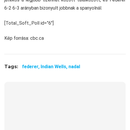
6-2 6-3 arányban bizonyult jobbnak a spanyolnál.
[Total_Soft_Poll id=”6″]
Kép forrása: cbc.ca
Tags:
federer,
Indian Wells,
nadal