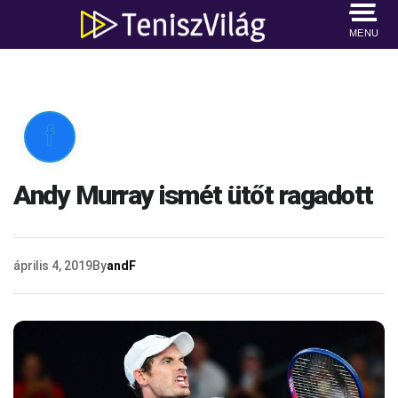
MENU

Andy Murray ismét ütőt ragadott
április 4, 2019
By
andF