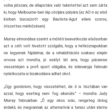
volna játszani, de állapotára való tekintettel azt sem zárta
ki, hogy Melbourne-ben lép utoljára pályára (az AO-n az első
körben búcsúzott egy Bautista-Agut elleni szoros,
ötszettes mérkőzésen).
Murray elmondása szerint a műtéti beavatkozás elsősorban
azt a célt volt hivatott szolgálni, hogy a hétköznapokban
ne legyenek fájdalmai, de a rehabilitációs szakasz elején
orvosa azt mondta, jó esélyt lát arra, hogy páciense
visszatérjen a profi sport világába, és édesanyja februári
nyilatkozata is bizakodásra adhat okot.
„Úgy gondolom, hogy visszatérhet, de ő is tisztában van
azzal, hogy esetleg nem fog sikerülni.” – mondta Judy
Murray februárban. „Ő egy okos srác, rengeteg dolog
érdekli, és megvannak az alternatívái a tenisz utáni életre