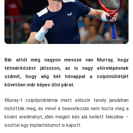
Bár attól még nagyon messze van Murray, hogy
tétmérkőzést játsszon, az is nagy előrelépésnek
számít, hogy alig két hónappal a csípőműtétjét
követően már képes ütni párat.
Murray-t csípőproblémái miatt először tavaly januárban
műtötték meg, és mivel a beavatkozás nem hozta meg a
kívánt eredményt, idén megint kés alá kellett feküdnie –
ezúttal egy implantátumot is kapott.