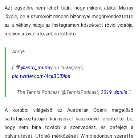
Azt egyelőre nem lehet tudni, hogy miként alakul Murray
jövője, de a szurkolóit minden bizonnyal megörvendeztette
az a néhány napja az Instagramon közzétett rövid videója,
melyen ütővel a kezében látható.
Andy!!
( 🎥
@andy_murray
on Instagram)
pic.twitter.com/4caBClDlbs
— The Tennis Podcast (@TennisPodcast)
2019. április 1.
A korábbi világelső az Australian Opent megelőző
sajtótájékoztatóján könnyeivel küszködve jelentette be,
hogy nem bírja tovább a szenvedést, és befejezi a
pályafutását. Utolsó mérkőzését Wimbledonban szerette