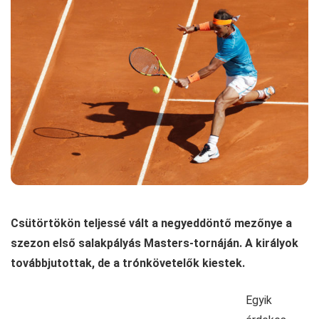
Csütörtökön teljessé vált a negyeddöntő mezőnye a
szezon első salakpályás Masters-tornáján. A királyok
továbbjutottak, de a trónkövetelők kiestek.
Egyik