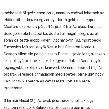
mérkőzésből győztesen jön ki, annak jó esélyei lehetnek az
elődöntőben, hiszen egy negyeddel lejjebb nem éppen
Masters-színvonalú párosítás jött létre. Az olasz Lorenzo
Sonego a selejtezőből küzdötte fel magát idáig, s az út
során kiejtette előbb Karen Khachanovot (8.), most pedig
Fucsovics Márton legyőzőjét, a brit Cameron Norrie-t.
Sonego ellenfele pedig a szerb Dusan Lajovic lesz, aki szép
skalpot gyűjtött be, kiejtette ugyanis Rafael Nadal egyik
legnagyobb salakpályás kihívóját, Dominic Thiemet (4.). Az
osztrák veresége önmagában meglepetés, pláne úgy, hogy
Lajovicnak 90 percre és két szettre volt szüksége
mindehhez.
S ha már Nadal (2.)! Az évek jöhetnek-mehetnek, egy
azonban állandó: a Salakkirálynak egyszerűen nincs