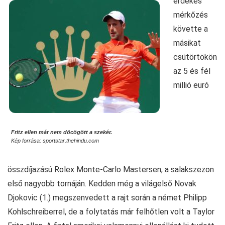
érdekes
mérkőzés
követte a
másikat
csütörtökön
az 5 és fél
millió euró
Fritz ellen már nem döcögött a szekér.
Kép forrása: sportstar.thehindu.com
összdíjazású Rolex Monte-Carlo Mastersen, a salakszezon
első nagyobb tornáján. Kedden még a világelső Novak
Djokovic (1.) megszenvedett a rajt során a német Philipp
Kohlschreiberrel, de a folytatás már felhőtlen volt a Taylor