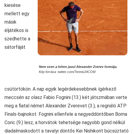
kiesése
mellett egy
másik
éljátékos is
szedhette a
sátorfáját
Nem ezen a héten javul Alexander Zverev formája.
Kép forrása: twitter.com/Tennis24COM
csütörtökön. A nap egyik legérdekesebbnek ígérkező
meccsén az olasz Fabio Fognini (13.) két játszmában verte
meg a fiatal német Alexander Zverevet (3.), a regnáló ATP
Finals-bajnokot. Fognini ellenfele a negyeddöntőben Borna
Coric (9.) lesz, a horvátok tehetsége nagyobb gond nélkül
diadalmaskodott a tavalyi döntős Kei Nishikorit búcsúztató