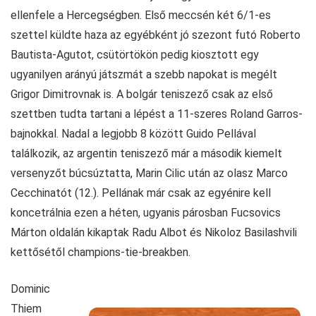
ellenfele a Hercegségben. Első meccsén két 6/1-es
szettel küldte haza az egyébként jó szezont futó Roberto
Bautista-Agutot, csütörtökön pedig kiosztott egy
ugyanilyen arányú játszmát a szebb napokat is megélt
Grigor Dimitrovnak is. A bolgár teniszező csak az első
szettben tudta tartani a lépést a 11-szeres Roland Garros-
bajnokkal. Nadal a legjobb 8 között Guido Pellával
találkozik, az argentin teniszező már a második kiemelt
versenyzőt búcsúztatta, Marin Cilic után az olasz Marco
Cecchinatót (12.). Pellának már csak az egyénire kell
koncetrálnia ezen a héten, ugyanis párosban Fucsovics
Márton oldalán kikaptak Radu Albot és Nikoloz Basilashvili
kettősétől champions-tie-breakben.
Dominic
Thiem