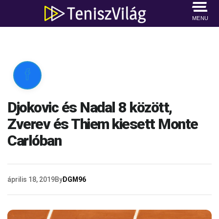
MENU

Djokovic és Nadal 8 között,
Zverev és Thiem kiesett Monte
Carlóban
április 18, 2019
By
DGM96