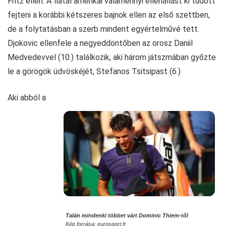
Fritz ellen. A fiatal amerikai valamennyi ellenállást ki tudott
fejteni a korábbi kétszeres bajnok ellen az első szettben,
de a folytatásban a szerb mindent egyértelművé tett.
Djokovic ellenfele a negyeddöntőben az orosz Daniil
Medvedevvel (10.) találkozik, aki három játszmában győzte
le a görögök üdvöskéjét, Stefanos Tsitsipast (6.)
Aki abból a
Talán mindenki többet várt Dominic Thiem-től
Kép forrása: eurosport.fr