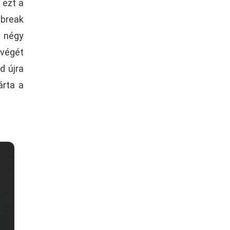
 ezt a
 break
t négy
 végét
d újra
árta a