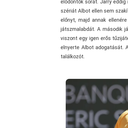
elődöntők sorát. Jarry eddig 
szériát Albot ellen sem szakí
előnyt, majd annak ellenére
játszmalabdát. A második j
viszont egy igen erős tűzijáté
elnyerte Albot adogatását. 
találkozót.