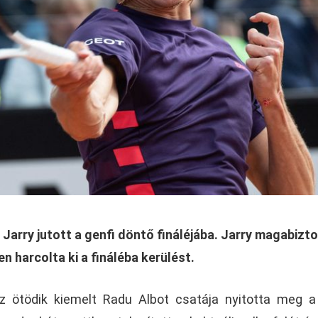
Jarry jutott a genfi döntő fináléjába. Jarry magabizt
 harcolta ki a fináléba kerülést.
az ötödik kiemelt Radu Albot csatája nyitotta meg a