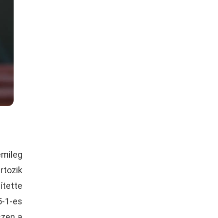
émileg
rtozik
ítette
5-1-es
szen a