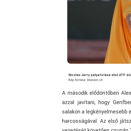
Nicolas Jarry pályafutása első ATP dö
Kép forrása: bluewin.ch
A második elődöntőben Alex
azzal javítani, hogy Genfb
salakon a legkényelmesebb e
harcosságával. Az első játsz
vezetését követően csupán 7/