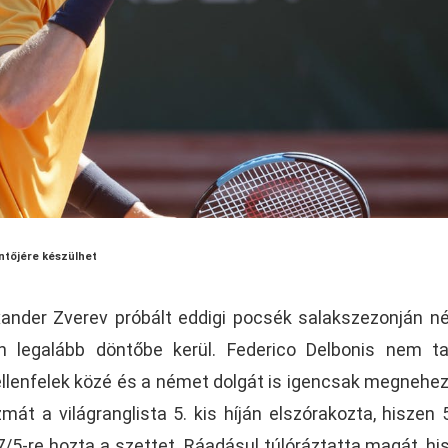
ntőjére készülhet
ander Zverev próbált eddigi pocsék salakszezonján n
en legalább döntőbe kerül. Federico Delbonis nem ta
llenfelek közé és a német dolgát is igencsak megnehez
mát a világranglista 5. kis híján elszórakozta, hiszen 
5-re hozta a szettet. Ráadásul túlóráztatta magát, hi