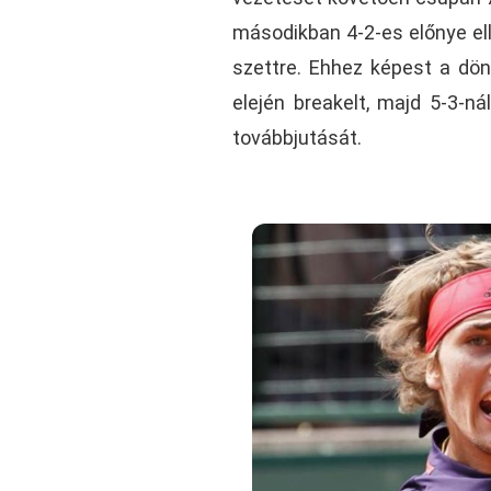
másodikban 4-2-es előnye ell
szettre. Ehhez képest a dön
elején breakelt, majd 5-3-ná
továbbjutását.