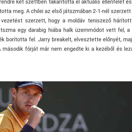
rendre két szettben takarította el aktuális ellenfelét és
totta meg. A chilei az első játszmában 2-1-nél szerzett
 vezetést szerzett, hogy a moldáv teniszező hárítot
átszma egy darabig hiába halk üzemmódot vett fel, a
k borította fel. Jarry breakelt, elvesztette előnyét, maj
A második fórját már nem engedte ki a kezéből és lez