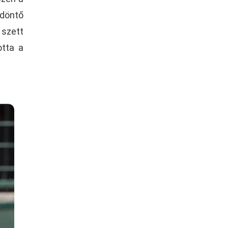
 döntő
 szett
otta a