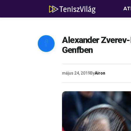
AT
Alexander Zverev-

Genfben
május 24, 2019
By
Airon