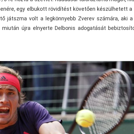
enére, egy elbukott rövidítést követően készülhetett a
tő játszma volt a legkönnyebb Zverev számára, aki a
l miután újra elnyerte Delbonis adogatását bebiztosít