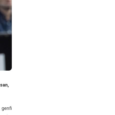
osan,
 genfi