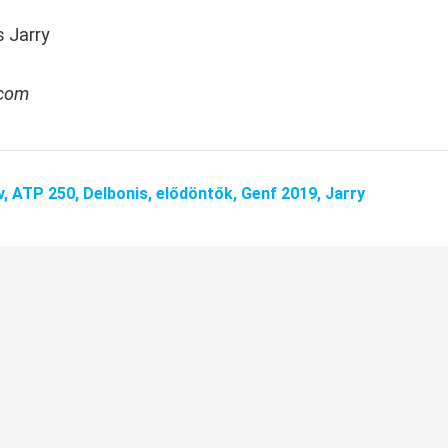
s Jarry
.com
v,
ATP 250,
Delbonis,
elődöntők,
Genf 2019,
Jarry