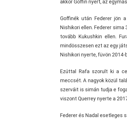
akkor Goffin nyert, az egymás 
Goffinék után Federer jön a
Nishikori ellen. Federer sima 
tovább Kukushkin ellen. Fu
mindösszesen ezt az egy ját
Nishikori nyerte, füvön 2014-
Ezúttal Rafa szorult ki a c
meccsét. A nagyok közül talá
szerváit is simán tudja e fo
viszont Querrey nyerte a 201
Federer és Nadal esetleges s