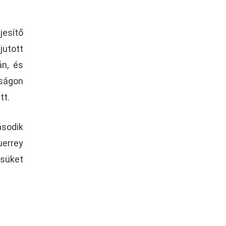
jesítő
jutott
án, és
kságon
tt.
ásodik
uerrey
csüket
.