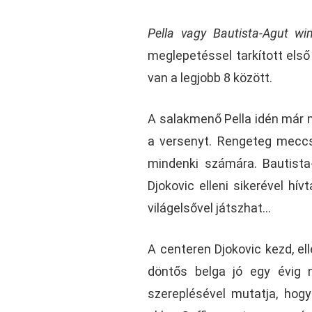
Pella vagy Bautista-Agut w
meglepetéssel tarkított első
van a legjobb 8 között.
A salakmenő Pella idén már m
a versenyt. Rengeteg meccs
mindenki számára. Bautista
Djokovic elleni sikerével hívt
világelsővel játszhat…
A centeren Djokovic kezd, el
döntős belga jó egy évig n
szereplésével mutatja, hog