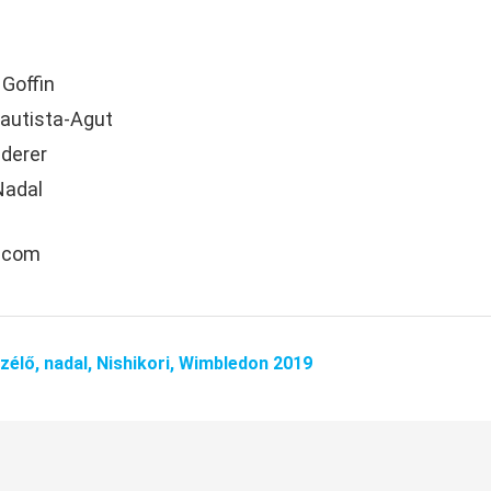
 Goffin
Bautista-Agut
ederer
Nadal
p.com
zélő,
nadal,
Nishikori,
Wimbledon 2019