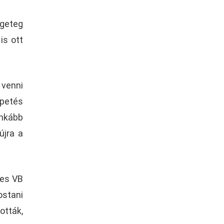
geteg
is ott
 venni
epetés
inkább
újra a
-es VB
ostani
ották,