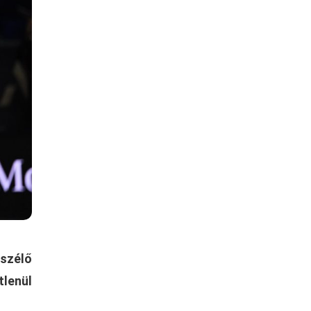
eszélő
tlenül