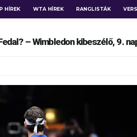
P HÍREK
WTA HÍREK
RANGLISTÁK
VER
Fedal? – Wimbledon kibeszélő, 9. na