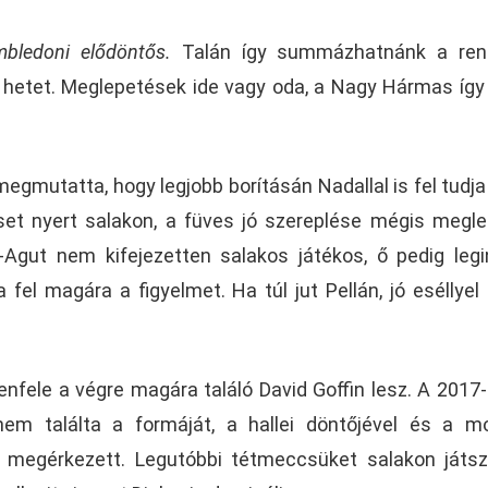
imbledoni elődöntős.
Talán így summázhatnánk a ren
 hetet. Meglepetések ide vagy oda, a Nagy Hármas így 
egmutatta, hogy legjobb borításán Nadallal is fel tudja
et nyert salakon, a füves jó szereplése mégis megl
-Agut nem kifejezetten salakos játékos, ő pedig leg
a fel magára a figyelmet. Ha túl jut Pellán, jó eséllyel 
lenfele a végre magára találó David Goffin lesz. A 2017
em találta a formáját, a hallei döntőjével és a m
y megérkezett. Legutóbbi tétmeccsüket salakon játsz