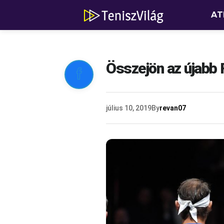
AT
Összejön az újabb 

július 10, 2019
By
revan07