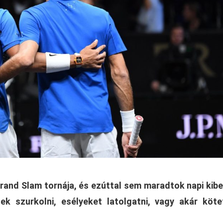
rand Slam tornája, és ezúttal sem maradtok napi kib
tek szurkolni, esélyeket latolgatni, vagy akár köte