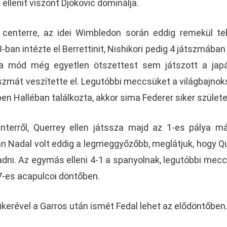
ellenit viszont Djokovic dominálja.
 centerre, az idei Wimbledon során eddig remekül tel
3-ban intézte el Berrettinit, Nishikori pedig 4 játszmában 
ra mód még egyetlen ötszettest sem játszott a jap
szmát veszítette el. Legutóbbi meccsüket a világbajno
ben Halléban találkozta, akkor sima Federer siker születe
enterről, Querrey ellen játssza majd az 1-es pálya m
n Nadal volt eddig a legmeggyőzőbb, meglátjuk, hogy Q
gadni. Az egymás elleni 4-1 a spanyolnak, legutóbbi mec
7-es acapulcoi döntőben.
ikerével a Garros után ismét Fedal lehet az elődöntőben