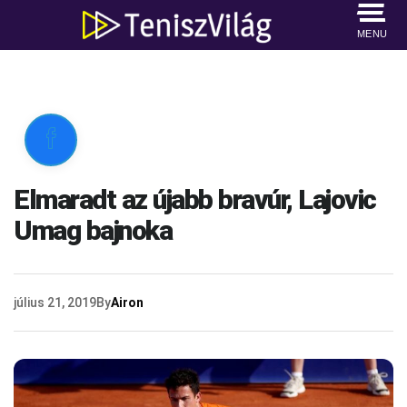
MENU

Elmaradt az újabb bravúr, Lajovic
Umag bajnoka
július 21, 2019
By
Airon