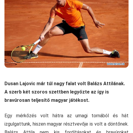
Dusan Lajovic már túl nagy falat volt Balázs Attilának.
A szerb két szoros szettben legyőzte az így is
bravúrosan teljesítő magyar játékost.
Egy mérkőzés volt hátra az umagi tornából és hát
izgulgattunk, hiszen magyar résztvevője is volt a döntőnek.
Balázs Attila nem kis fordításokat és bravúrokat