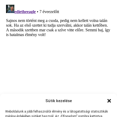
Sütik kezelése
Weboldalunk a jobb felhasználói élmény és a látogatottsági statisztikák
mérése érdekében sütiket használ. Az „Elfogadom” gombra kattintva