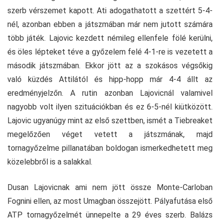
szerb vérszemet kapott. Ati adogathatott a szettért 5-4-
nél, azonban ebben a játszmában már nem jutott számára
több játék. Lajovic kezdett némileg ellenfele fölé kerülni,
és öles lépteket téve a győzelem felé 4-1-re is vezetett a
második játszmában. Ekkor jött az a szokásos végsőkig
való küzdés Attilától és hipp-hopp már 4-4 állt az
eredményjelzőn. A rutin azonban Lajovicnál valamivel
nagyobb volt ilyen szituációkban és ez 6-5-nél kiütközött.
Lajovic ugyanúgy mint az első szettben, ismét a Tiebreaket
megelőzően véget vetett a játszmának, majd
tornagyőzelme pillanatában boldogan ismerkedhetett meg
közelebbről is a salakkal.
Dusan Lajovicnak ami nem jött össze Monte-Carloban
Fognini ellen, az most Umagban összejött. Pályafutása első
ATP tornagyőzelmét ünnepelte a 29 éves szerb. Balázs