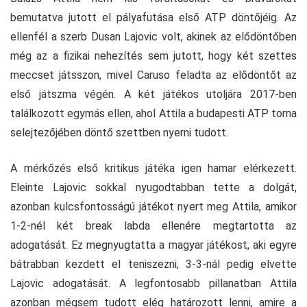
bemutatva jutott el pályafutása első ATP döntőjéig. Az
ellenfél a szerb Dusan Lajovic volt, akinek az elődöntőben
még az a fizikai nehezítés sem jutott, hogy két szettes
meccset játsszon, mivel Caruso feladta az elődöntőt az
első játszma végén. A két játékos utoljára 2017-ben
találkozott egymás ellen, ahol Attila a budapesti ATP torna
selejtezőjében döntő szettben nyerni tudott.
A mérkőzés első kritikus játéka igen hamar elérkezett.
Eleinte Lajovic sokkal nyugodtabban tette a dolgát,
azonban kulcsfontosságú játékot nyert meg Attila, amikor
1-2-nél két break labda ellenére megtartotta az
adogatását. Ez megnyugtatta a magyar játékost, aki egyre
bátrabban kezdett el teniszezni, 3-3-nál pedig elvette
Lajovic adogatását. A legfontosabb pillanatban Attila
azonban mégsem tudott elég határozott lenni, amire a