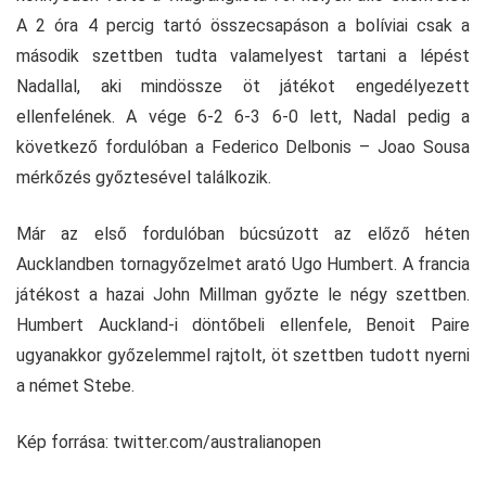
A 2 óra 4 percig tartó összecsapáson a bolíviai csak a
második szettben tudta valamelyest tartani a lépést
Nadallal, aki mindössze öt játékot engedélyezett
ellenfelének. A vége 6-2 6-3 6-0 lett, Nadal pedig a
következő fordulóban a Federico Delbonis – Joao Sousa
mérkőzés győztesével találkozik.
Már az első fordulóban búcsúzott az előző héten
Aucklandben tornagyőzelmet arató Ugo Humbert. A francia
játékost a hazai John Millman győzte le négy szettben.
Humbert Auckland-i döntőbeli ellenfele, Benoit Paire
ugyanakkor győzelemmel rajtolt, öt szettben tudott nyerni
a német Stebe.
Kép forrása: twitter.com/australianopen