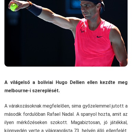
A világelső a bolíviai Hugo Dellien ellen kezdte meg
melbourne-i szereplését.
A várakozásoknak megfelelően, sima győzelemmel jutott a
második fordulóban Rafael Nadal. A spanyol hozta, amit az
ilyen mérkőzéseken szokott. Magabiztosan, jó játékkal,
könnyedén verte a világranglista 73. helyén álló ellenfelét.