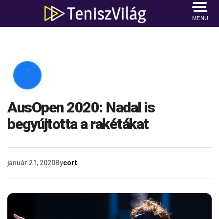
MENU

AusOpen 2020: Nadal is
begyújtotta a rakétákat
január 21, 2020
By
cort