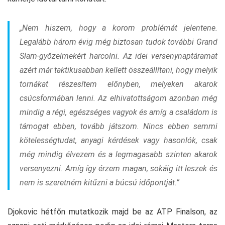
„Nem hiszem, hogy a korom problémát jelentene.
Legalább három évig még biztosan tudok további Grand
Slam-győzelmekért harcolni. Az idei versenynaptáramat
azért már taktikusabban kellett összeállítani, hogy melyik
tornákat részesítem előnyben, melyeken akarok
csúcsformában lenni. Az elhivatottságom azonban még
mindig a régi, egészséges vagyok és amíg a családom is
támogat ebben, tovább játszom. Nincs ebben semmi
kötelességtudat, anyagi kérdések vagy hasonlók, csak
még mindig élvezem és a legmagasabb szinten akarok
versenyezni. Amíg így érzem magan, sokáig itt leszek és
nem is szeretném kitűzni a búcsú időpontját.”
Djokovic hétfőn mutatkozik majd be az ATP Finalson, az