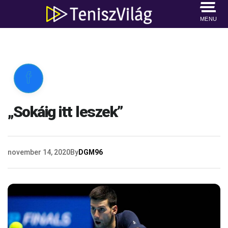
MENU

„Sokáig itt leszek”
november 14, 2020
By
DGM96