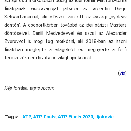
aznapi esti mérkőzésen pedig az idei római Masters-torna
fináléjának visszavágóját játssza az argentin Diego
Schwartzmannal, aki először van ott az évvégi „nyolcas
döntőn”. A csoportkörben továbbá az idei párizsi Masters
döntőseivel, Daniil Medvedevvel és azzal az Alexander
Zverevvel is meg fog mérkőzni, aki 2018-ban az itteni
fináléban meglepte a világelsőt és megnyerte a férfi
teniszezők nem hivatalos világbajnokságát.
(
via
)
Kép forrása: atptour.com
Tags:
ATP,
ATP finals,
ATP Finals 2020,
djokovic