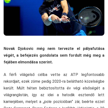
Novak Djokovic még nem tervezte el pályafutása
végét, a befejezés gondolata sem fordult még meg a
fejében elmondása szerint.
A férfi világelső célba vette az ATP legfontosabb
rekordjait, ezek zöme pedig 2020-ra belátható közelségbe
került. Múlt héten bebiztosította év végi elsőségét a
világranglistán, így az idei a hatodik esztendő lett
karrierjében, melyet a „pole pozícióban” zár, beérte ezzel