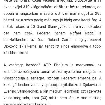
Pete Samprast. Roger Federer a legfőbb üldözöttje, a 39
éves svájci 310 világelsőként eltöltött héttel rekorder, de
ebben a rangsorban a szerb ott van már mögötte 295
héttel, ez a szám pedig még egy jó ideig emelkedni fog. A
másik rekord a 20 Grand Slam-győzelem, amivel október
óta nem csak Federer, hanem Rafael Nadal is
büszkélkedhet az őszi Roland Garros megnyerésével.
Djokovic 17 sikernél jár, tehát itt sincs elmaradva a többi
két klasszistól.
A vasárnap kezdődő ATP Finals-ra is megvannak az
ambícói: az idényzáró tornát ötször nyerte már meg, és ha
visszahódítja a serleget, szintén Federert érhetné be. A
közelgő londoni verseny apropóján nyilatkozott Djokovic az
Evening Standardnak, a brit médium leginkább azt szerette
volna megtudni, kora (33) miatt nem látja-e már esetleg
karrierje időtartami korlátait: